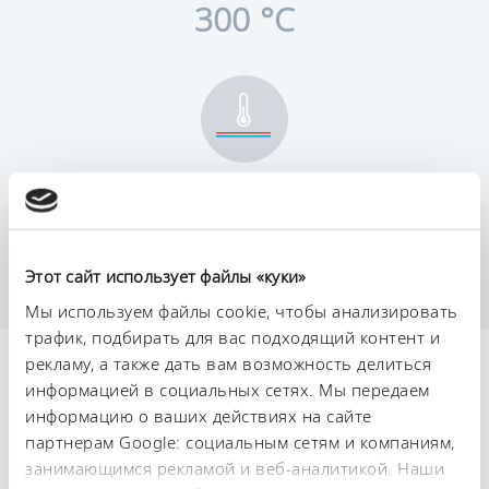
300 °C
Постоянство температурного режима
0,01 ± K
Этот сайт использует файлы «куки»
Мы используем файлы cookie, чтобы анализировать
трафик, подбирать для вас подходящий контент и
рекламу, а также дать вам возможность делиться
Технические
информацией в социальных сетях. Мы передаем
характеристики (согл.
информацию о ваших действиях на сайте
партнерам Google: социальным сетям и компаниям,
DIN 12876)
занимающимся рекламой и веб-аналитикой. Наши