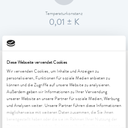
Temperaturkonstanz
0,01 ± K
Technische Merkmale (nach
Diese Webseite verwendet Cookies
Wir verwenden Cookies, um Inhalte und Anzeigen zu
DIN 12876)
personalisieren, Funktionen für soziale Medien anbieten zu
können und die Zugriffe auf unsere Website zu analysieren.
Außerdem geben wir Informationen zu Ihrer Verwendung
Arbeitstemperaturbereich
40 ... 250 °C
unserer Website an unsere Partner für soziale Medien, Werbung
und Analysen weiter. Unsere Partner führen diese Informationen
Arbeitstemperaturbereich mit Wasserkühlung
möglicherweise mit weiteren Daten zusammen, die Sie ihnen
20 ... 250 °C
bereitgestellt haben oder die sie im Rahmen Ihrer Nutzung der
Dienste gesammelt haben. Sie können Ihre Einwilligung jederzeit