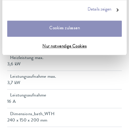
Betriebstemperaturbereich
anpassen oder widerrufen. Weitere Details hierzu finden Sie in
-30 ... 250 °C
Details zeigen
unserer
Datenschutzerklärung
.
Umgebungstemperaturbereich
5 ... 40 °C
Cookies zulassen
Temperaturkonstanz
0,01 ± K
Nur notwendige Cookies
Heizleistung max.
3,6 kW
Leistungsaufnahme max.
3,7 kW
Leistungsaufnahme
16 A
Dimensions_bath_WTH
240 x 150 x 200 mm