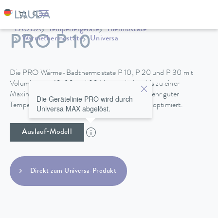
LAUDA
Temperiergeräte
Thermostate
PRO P 10
Wärmethermostate
Universa
Die PRO Wärme-Badthermostate P 10, P 20 und P 30 mit
Volumina von 10, 20 und 30 Litern arbeiten bis zu einer
Maximaltemperatur von 250 °C und sind bei sehr guter
Die Gerätelinie PRO wird durch
Temperaturstabilität für Anwendungen im Bad optimiert.
Universa MAX abgelöst.
Auslauf-Modell
Direkt zum Universa-Produkt