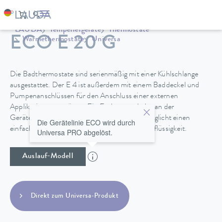
LAUDA
Temperiergeräte
Thermostate
ECO E 20 G
Wärmethermostate
Universa
Die Badthermostate sind serienmäßig mit einer Kühlschlange
ausgestattet. Der E 4 ist außerdem mit einem Baddeckel und
Pumpenanschlüssen für den Anschluss einer externen
Applikation ausgerüstet. Ein Entleerungshahn an der
Geräterückseite bei den Edelstahlbädern ermöglicht einen
Die Gerätelinie ECO wird durch
einfachen und sicheren Wechsel der Temperierflüssigkeit.
Universa PRO abgelöst.
Auslauf-Modell
Direkt zum Universa-Produkt