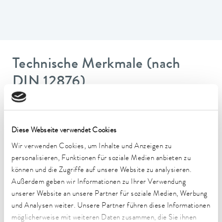
Technische Merkmale (nach
DIN 12876)
Arbeitstemperaturbereich
20 ... 200 °C
Diese Webseite verwendet Cookies
Umgebungstemperaturbereich
Wir verwenden Cookies, um Inhalte und Anzeigen zu
5 ... 40 °C
personalisieren, Funktionen für soziale Medien anbieten zu
können und die Zugriffe auf unsere Website zu analysieren.
Temperaturkonstanz
Außerdem geben wir Informationen zu Ihrer Verwendung
0.01 ± K
unserer Website an unsere Partner für soziale Medien, Werbung
und Analysen weiter. Unsere Partner führen diese Informationen
Heizleistung max.
möglicherweise mit weiteren Daten zusammen, die Sie ihnen
2.4 kW