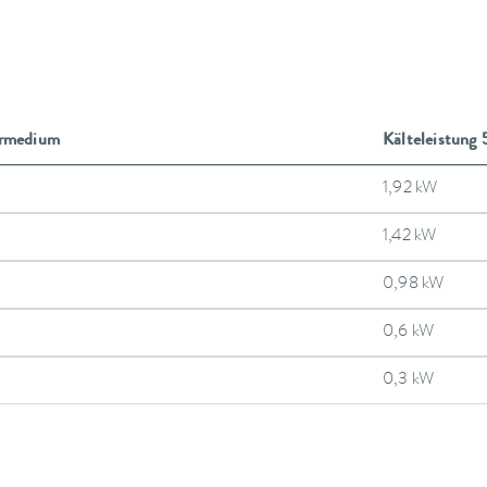
ermedium
Kälteleistung
1,92 kW
1,42 kW
0,98 kW
0,6 kW
0,3 kW