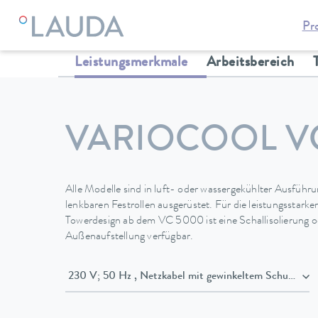
Pr
LAUDA
Temperiergeräte
Thermostate
Umwälz- & Proze
Leistungsmerkmale
Arbeitsbereich
VARIOCOOL V
Alle Modelle sind in luft- oder wassergekühlter Ausführu
lenkbaren Festrollen ausgerüstet. Für die leistungsstark
Towerdesign ab dem VC 5000 ist eine Schallisolierung od
Außenaufstellung verfügbar.
230 V; 50 Hz , Netzkabel mit gewinkeltem Schuko