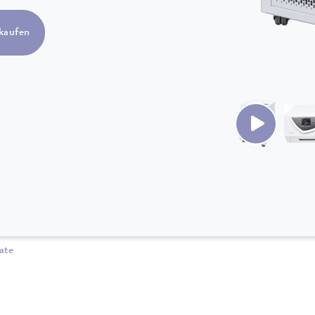
kaufen
ate