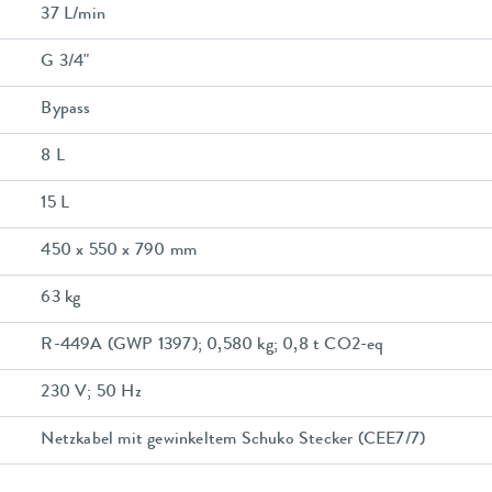
37 L/min
G 3/4"
Bypass
8 L
15 L
450 x 550 x 790 mm
63 kg
R-449A (GWP 1397); 0,580 kg; 0,8 t CO2-eq
230 V; 50 Hz
Netzkabel mit gewinkeltem Schuko Stecker (CEE7/7)