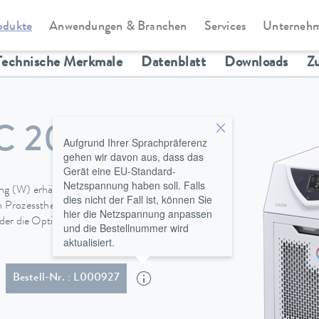
odukte
Anwendungen & Branchen
Services
Unterneh
ssthermostate
Variocool
Technische Merkmale
Datenblatt
Downloads
Z
C 2000
Aufgrund Ihrer Sprachpräferenz
gehen wir davon aus, dass das
Gerät eine EU-Standard-
Netzspannung haben soll. Falls
ng (W) erhältlich und mit
dies nicht der Fall ist, können Sie
en Prozessthermostate im
hier die Netzspannung anpassen
er die Option für eine
und die Bestellnummer wird
aktualisiert.
 Stecker (CEE7/7)
Bestell-Nr. : L000927