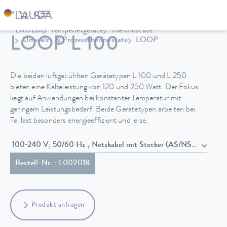
LAUDA
Temperiergeräte
Thermostate
LOOP L 100
Umwälz- & Prozessthermostate
LOOP
Die beiden luftgekühlten Gerätetypen L 100 und L 250
bieten eine Kälteleistung von 120 und 250 Watt. Der Fokus
liegt auf Anwendungen bei konstanter Temperatur mit
geringem Leistungsbedarf. Beide Gerätetypen arbeiten bei
Teillast besonders energieeffizient und leise.
100-240 V; 50/60 Hz , Netzkabel mit Stecker (AS/NSZ 3112)
Bestell-Nr. : L002018
Produkt anfragen