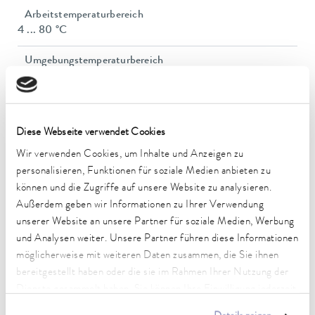
Arbeitstemperaturbereich
4 ... 80 °C
Umgebungstemperaturbereich
5 ... 40 °C
Temperaturkonstanz
0.1 ± K
Diese Webseite verwendet Cookies
Heizleistung max.
Wir verwenden Cookies, um Inhalte und Anzeigen zu
0.2 kW
personalisieren, Funktionen für soziale Medien anbieten zu
können und die Zugriffe auf unsere Website zu analysieren.
In / Outlet Anschlussgewinde (außen)
Außerdem geben wir Informationen zu Ihrer Verwendung
Quick C. 1/4″
unserer Website an unsere Partner für soziale Medien, Werbung
und Analysen weiter. Unsere Partner führen diese Informationen
Füllvolumen max.
möglicherweise mit weiteren Daten zusammen, die Sie ihnen
0.28 L
bereitgestellt haben oder die sie im Rahmen Ihrer Nutzung der
Abmessungen (BxTxH)
Dienste gesammelt haben. Sie können Ihre Einwilligung jederzeit
175 x 301 x 266 mm
anpassen oder widerrufen. Weitere Details hierzu finden Sie in