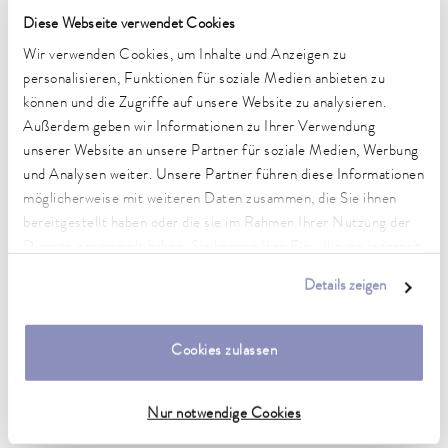
Diese Webseite verwendet Cookies
Technische Merkmale (nach
Wir verwenden Cookies, um Inhalte und Anzeigen zu
DIN 12876)
personalisieren, Funktionen für soziale Medien anbieten zu
können und die Zugriffe auf unsere Website zu analysieren.
Außerdem geben wir Informationen zu Ihrer Verwendung
Arbeitstemperaturbereich
unserer Website an unsere Partner für soziale Medien, Werbung
-15 ... 200 °C
und Analysen weiter. Unsere Partner führen diese Informationen
Umgebungstemperaturbereich
möglicherweise mit weiteren Daten zusammen, die Sie ihnen
5 ... 40 °C
bereitgestellt haben oder die sie im Rahmen Ihrer Nutzung der
Dienste gesammelt haben. Sie können Ihre Einwilligung jederzeit
Temperaturkonstanz
anpassen oder widerrufen. Weitere Details hierzu finden Sie in
0.02 ± K
Details zeigen
unserer
Datenschutzerklärung
.
Heizleistung max.
1.3 kW
Cookies zulassen
Leistungsaufnahme max.
1.4 kW
Nur notwendige Cookies