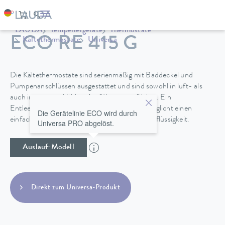
LAUDA
Temperiergeräte
Thermostate
ECO RE 415 G
Kältethermostate
Universa
Die Kältethermostate sind serienmäßig mit Baddeckel und
Pumpenanschlüssen ausgestattet und sind sowohl in luft- als
auch in wassergekühlter Ausführung verfügbar. Ein
Entleerungshahn an der Geräterückseite ermöglicht einen
Die Gerätelinie ECO wird durch
einfachen und sicheren Wechsel der Temperierflüssigkeit.
Universa PRO abgelöst.
Auslauf-Modell
Direkt zum Universa-Produkt