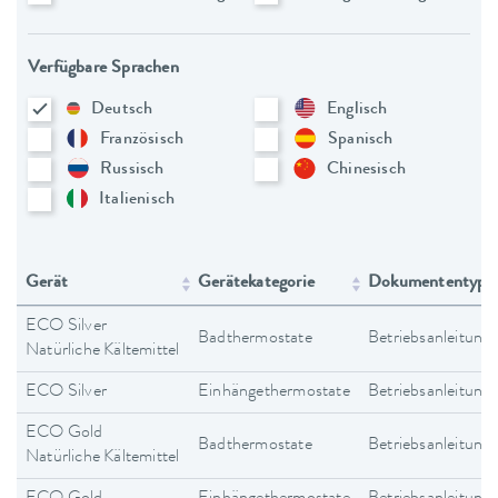
Verfügbare Sprachen
Deutsch
Englisch
Französisch
Spanisch
Russisch
Chinesisch
Italienisch
Gerät
Gerätekategorie
Dokumententyp
ECO Silver
Badthermostate
Betriebsanleitung
Natürliche Kältemittel
ECO Silver
Einhängethermostate
Betriebsanleitung
ECO Gold
Badthermostate
Betriebsanleitung
Natürliche Kältemittel