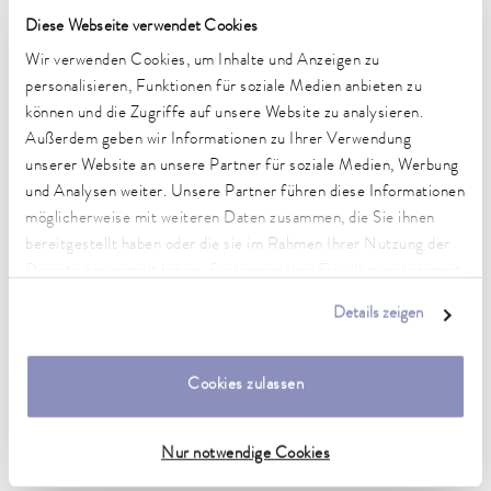
Diese Webseite verwendet Cookies
Technische Merkmale (nach
Wir verwenden Cookies, um Inhalte und Anzeigen zu
DIN 12876)
personalisieren, Funktionen für soziale Medien anbieten zu
können und die Zugriffe auf unsere Website zu analysieren.
Außerdem geben wir Informationen zu Ihrer Verwendung
Arbeitstemperaturbereich
unserer Website an unsere Partner für soziale Medien, Werbung
-15 ... 200 °C
und Analysen weiter. Unsere Partner führen diese Informationen
Umgebungstemperaturbereich
möglicherweise mit weiteren Daten zusammen, die Sie ihnen
5 ... 40 °C
bereitgestellt haben oder die sie im Rahmen Ihrer Nutzung der
Dienste gesammelt haben. Sie können Ihre Einwilligung jederzeit
Temperaturkonstanz
anpassen oder widerrufen. Weitere Details hierzu finden Sie in
0.02 ± K
Details zeigen
unserer
Datenschutzerklärung
.
Heizleistung max.
2.6 kW
Cookies zulassen
Leistungsaufnahme max.
2.8 kW
Nur notwendige Cookies