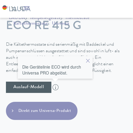
LAUDA
Temperiergeräte
Thermostate
ECO RE 415 G
Kältethermostate
Universa
Die Kältethermostate sind serienmäßig mit Baddeckel und
Pumpenanschlüssen ausgestattet und sind sowohl in luft- als
auch in wassergekühlter Ausführung verfügbar. Ein
Entleerungshahn an der Geräterückseite ermöglicht einen
Die Gerätelinie ECO wird durch
einfachen und sicheren Wechsel der Temperierflüssigkeit.
Universa PRO abgelöst.
Auslauf-Modell
Direkt zum Universa-Produkt