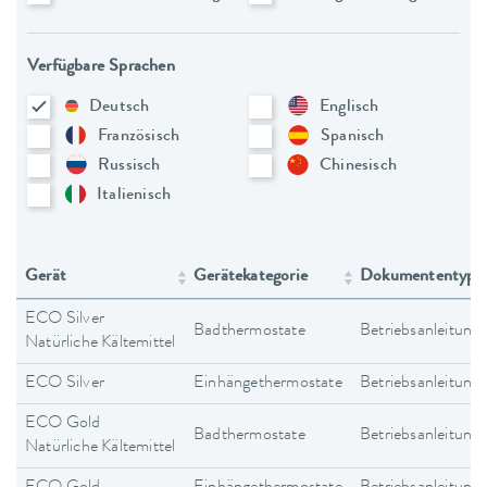
Verfügbare Sprachen
Deutsch
Englisch
Französisch
Spanisch
Russisch
Chinesisch
Italienisch
Gerät
Gerätekategorie
Dokumententyp
ECO Silver
Badthermostate
Betriebsanleitung
Natürliche Kältemittel
ECO Silver
Einhängethermostate
Betriebsanleitung
ECO Gold
Badthermostate
Betriebsanleitung
Natürliche Kältemittel