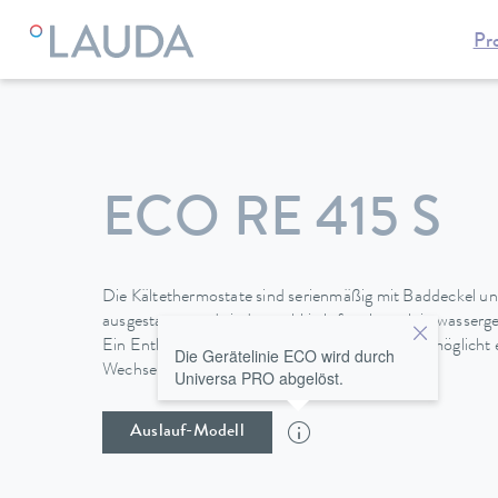
Pr
LAUDA
Temperiergeräte
Thermostate
Kältethermostate
ECO RE 415 S
Die Kältethermostate sind serienmäßig mit Baddeckel 
ausgestattet und sind sowohl in luft- als auch in wasser
Ein Entleerungshahn an der Geräterückseite ermöglicht 
Die Gerätelinie ECO wird durch
Wechsel der Temperierflüssigkeit.
Universa PRO abgelöst.
Auslauf-Modell