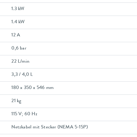
1.3 kW
1.4 kW
12 A
0,6 bar
22 L/min
3,3 / 4,0 L
180 x 350 x 546 mm
21 kg
115 V; 60 Hz
Netzkabel mit Stecker (NEMA 5-15P)