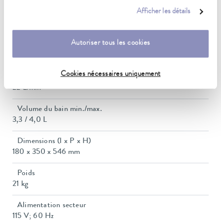
ce sujet dans notre
déclaration de protection des données
.
Afficher les détails
Consommation de courant
12 A
Autoriser tous les cookies
Pression de refoulement max.
0,6 bar
Cookies nécessaires uniquement
Pompe Débit max. (pression)
22 L/min
Volume du bain min./max.
3,3 / 4,0 L
Dimensions (l x P x H)
180 x 350 x 546 mm
Poids
21 kg
Alimentation secteur
115 V; 60 Hz