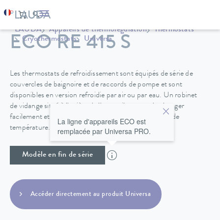
LAUDA
Appareils de thermorégulation
Thermostats
ECO RE 415 S
Cryothermostats
Universa
Les thermostats de refroidissement sont équipés de série de
couvercles de baignoire et de raccords de pompe et sont
disponibles en version refroidie par air ou par eau. Un robinet
de vidange situé à l'arrière de l'appareil permet de changer
facilement et en toute sécurité le fluide de régulation de
La ligne d'appareils ECO est
température.
remplacée par Universa PRO.
Modèle en fin de série
Accéder directement au produit Universa