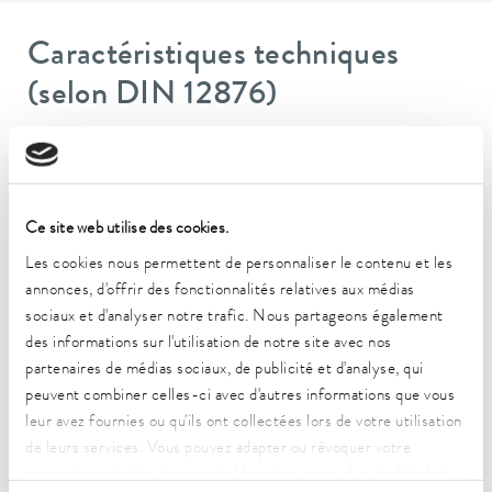
Caractéristiques techniques
(selon DIN 12876)
Plage de température de fonctionnement
-15 ... 200 °C
Ce site web utilise des cookies.
Plage de température ambiante
5 ... 40 °C
Les cookies nous permettent de personnaliser le contenu et les
annonces, d'offrir des fonctionnalités relatives aux médias
Constance de la température
sociaux et d'analyser notre trafic. Nous partageons également
0.02 ± K
des informations sur l'utilisation de notre site avec nos
partenaires de médias sociaux, de publicité et d'analyse, qui
Puissance de chauffe max.
peuvent combiner celles-ci avec d'autres informations que vous
1.3 kW
leur avez fournies ou qu'ils ont collectées lors de votre utilisation
de leurs services. Vous pouvez adapter ou révoquer votre
Puissance absorbée max.
1.4 kW
consentement à tout moment. Vous trouverez plus de détails à