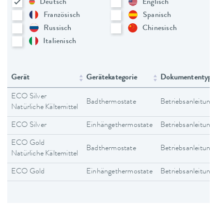
Deutsch
Englisch
Französisch
Spanisch
Russisch
Chinesisch
Italienisch
Gerät
Gerätekategorie
Dokumententyp
ECO Silver
Badthermostate
Betriebsanleitung
Natürliche Kältemittel
ECO Silver
Einhängethermostate
Betriebsanleitung
ECO Gold
Badthermostate
Betriebsanleitung
Natürliche Kältemittel
ECO Gold
Einhängethermostate
Betriebsanleitung