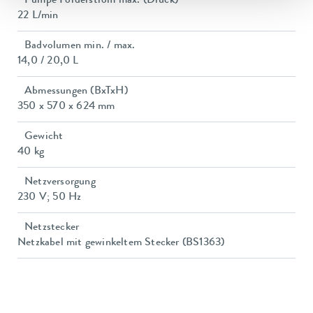
Pumpe Förderstrom max. (Druck)
22 L/min
Badvolumen min. / max.
14,0 / 20,0 L
Abmessungen (BxTxH)
350 x 570 x 624 mm
Gewicht
40 kg
Netzversorgung
230 V; 50 Hz
Netzstecker
Netzkabel mit gewinkeltem Stecker (BS1363)