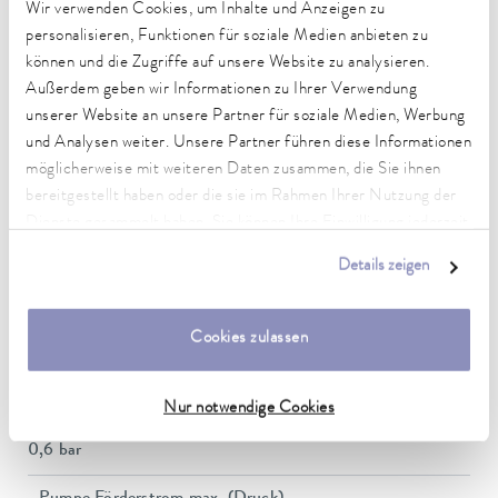
Wir verwenden Cookies, um Inhalte und Anzeigen zu
-25 ... 200 °C
personalisieren, Funktionen für soziale Medien anbieten zu
können und die Zugriffe auf unsere Website zu analysieren.
Umgebungstemperaturbereich
5 ... 40 °C
Außerdem geben wir Informationen zu Ihrer Verwendung
unserer Website an unsere Partner für soziale Medien, Werbung
Temperaturkonstanz
und Analysen weiter. Unsere Partner führen diese Informationen
0.02 ± K
möglicherweise mit weiteren Daten zusammen, die Sie ihnen
bereitgestellt haben oder die sie im Rahmen Ihrer Nutzung der
Heizleistung max.
Dienste gesammelt haben. Sie können Ihre Einwilligung jederzeit
2.6 kW
anpassen oder widerrufen. Weitere Details hierzu finden Sie in
Details zeigen
unserer
Datenschutzerklärung
.
Leistungsaufnahme max.
2.9 kW
Cookies zulassen
Leistungsaufnahme
13 A
Nur notwendige Cookies
Förderdruck max.
0,6 bar