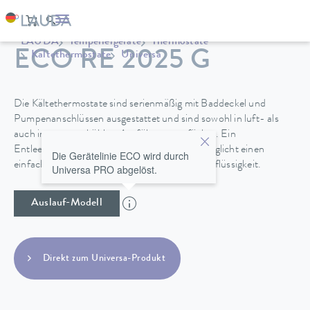
LAUDA
Temperiergeräte
Thermostate
ECO RE 2025 G
Kältethermostate
Universa
Die Kältethermostate sind serienmäßig mit Baddeckel und
Pumpenanschlüssen ausgestattet und sind sowohl in luft- als
auch in wassergekühlter Ausführung verfügbar. Ein
Entleerungshahn an der Geräterückseite ermöglicht einen
Die Gerätelinie ECO wird durch
einfachen und sicheren Wechsel der Temperierflüssigkeit.
Universa PRO abgelöst.
Auslauf-Modell
Direkt zum Universa-Produkt