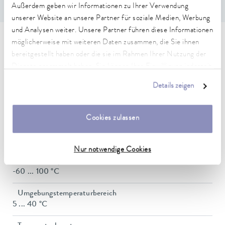
Außerdem geben wir Informationen zu Ihrer Verwendung
unserer Website an unsere Partner für soziale Medien, Werbung
und Analysen weiter. Unsere Partner führen diese Informationen
möglicherweise mit weiteren Daten zusammen, die Sie ihnen
Technische Merkmale (nach
bereitgestellt haben oder die sie im Rahmen Ihrer Nutzung der
DIN 12876)
Dienste gesammelt haben. Sie können Ihre Einwilligung jederzeit
anpassen oder widerrufen. Weitere Details hierzu finden Sie in
Details zeigen
unserer
Datenschutzerklärung
.
Arbeitstemperaturbereich
30 ... 100 °C
Cookies zulassen
Arbeitstemperaturbereich mit Wasserkühlung
20 ... 100 °C
Nur notwendige Cookies
Betriebstemperaturbereich
-60 ... 100 °C
Umgebungstemperaturbereich
5 ... 40 °C