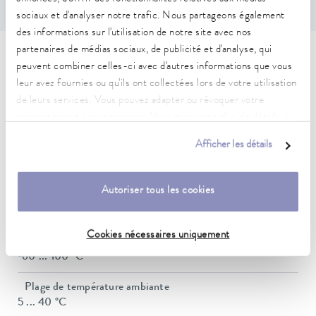
sociaux et d'analyser notre trafic. Nous partageons également
des informations sur l'utilisation de notre site avec nos
partenaires de médias sociaux, de publicité et d'analyse, qui
Caractéristiques techniques
peuvent combiner celles-ci avec d'autres informations que vous
leur avez fournies ou qu'ils ont collectées lors de votre utilisation
(selon DIN 12876)
de leurs services. Vous pouvez adapter ou révoquer votre
consentement à tout moment. Vous trouverez plus de détails à
Plage de température de fonctionnement
ce sujet dans notre
déclaration de protection des données
.
Afficher les détails
30 ... 100 °C
Plage de température de fonctionnement avec
Autoriser tous les cookies
refroidissement à l'eau
20 ... 100 °C
Cookies nécessaires uniquement
Plage de température de fonctionnement
-60 ... 100 °C
Plage de température ambiante
5 ... 40 °C