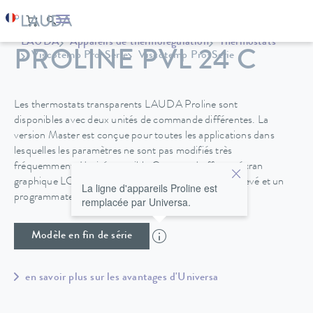
LAUDA
Appareils de thermorégulation
Thermostats
PROLINE PVL 24 C
Viscotemp Pro-Serie
Viscotemp Pro-Serie
Les thermostats transparents LAUDA Proline sont
disponibles avec deux unités de commande différentes. La
version Master est conçue pour toutes les applications dans
lesquelles les paramètres ne sont pas modifiés très
fréquemment. L'unité amovible Command offre un écran
graphique LCD qui garantit un confort d'utilisation élevé et un
La ligne d'appareils Proline est
programmateur supplémentaire.
remplacée par Universa.
Modèle en fin de série
en savoir plus sur les avantages d'Universa