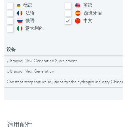
德语
英语
法语
西班牙语
俄语
中文
意大利​的
设备
Ultracool New Generation Supplement
Ultracool New Generation
Constant temperature solutions for the hydrogen industry Chinese
适用配件