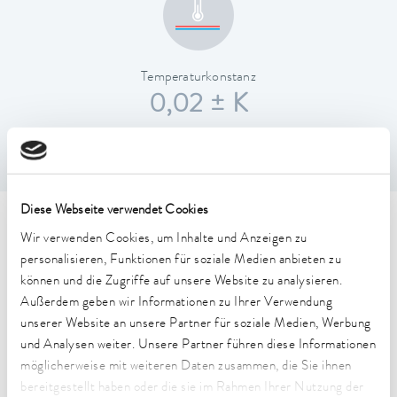
Temperaturkonstanz
0,02 ± K
Diese Webseite verwendet Cookies
Technische Merkmale (nach
Wir verwenden Cookies, um Inhalte und Anzeigen zu
personalisieren, Funktionen für soziale Medien anbieten zu
DIN 12876)
können und die Zugriffe auf unsere Website zu analysieren.
Außerdem geben wir Informationen zu Ihrer Verwendung
Arbeitstemperaturbereich
unserer Website an unsere Partner für soziale Medien, Werbung
30 ... 200 °C
und Analysen weiter. Unsere Partner führen diese Informationen
möglicherweise mit weiteren Daten zusammen, die Sie ihnen
Arbeitstemperaturbereich mit Wasserkühlung
bereitgestellt haben oder die sie im Rahmen Ihrer Nutzung der