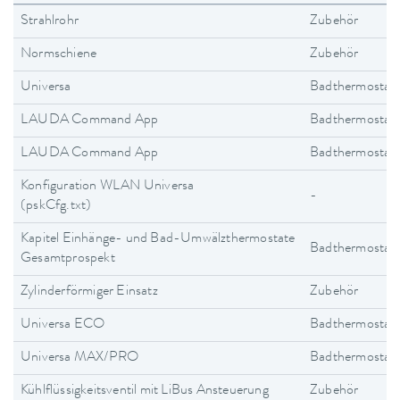
Strahlrohr
Zubehör
Normschiene
Zubehör
Universa
Badthermostat
LAUDA Command App
Badthermostat
LAUDA Command App
Badthermostat
Konfiguration WLAN Universa
-
(pskCfg.txt)
Kapitel Einhänge- und Bad-Umwälzthermostate
Badthermostat
Gesamtprospekt
Zylinderförmiger Einsatz
Zubehör
Universa ECO
Badthermostat
Universa MAX/PRO
Badthermostat
Kühlflüssigkeitsventil mit LiBus Ansteuerung
Zubehör