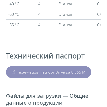
-40 °C
4
Этанол
0.18
-50 °C
4
Этанол
0.05
-55 °C
4
Этанол
0.02
Технический паспорт
Технический паспорт Universa U 855 M
Файлы для загрузки — Общие
данные о продукции