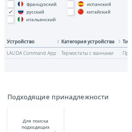
французский
испанский
русский
китайский
итальянский
Устройство
Категория устройства
Тип
LAUDA Command App
Термостаты с ваннами
Про
Подходящие принадлежности
Для поиска
подходящих