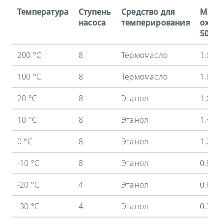
Температура
Ступень
Средство для
Мощ
насоса
темперирования
охла
50 Гц
200 °C
8
Термомасло
1.6 
100 °C
8
Термомасло
1.6 
20 °C
8
Этанол
1.6 
10 °C
8
Этанол
1.45
0 °C
8
Этанол
1.25
-10 °C
8
Этанол
0.88
-20 °C
4
Этанол
0.62
-30 °C
4
Этанол
0.38