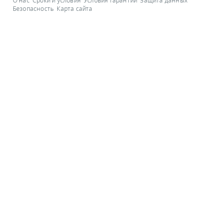
О нас
Сроки и условия
Условия гарантии
Защита данных
Безопасность
Карта сайта