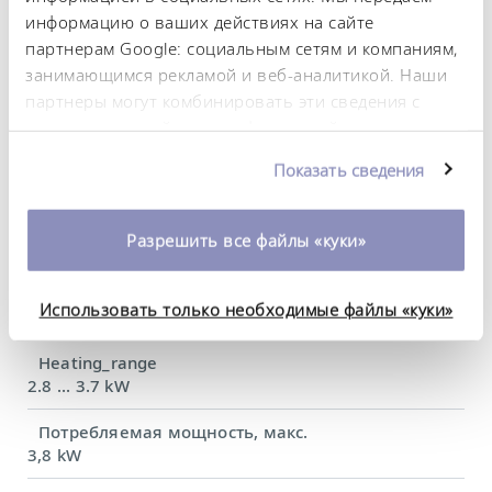
DIN 12876)
информацию о ваших действиях на сайте
партнерам Google: социальным сетям и компаниям,
занимающимся рекламой и веб-аналитикой. Наши
Диапазон рабочих температур
партнеры могут комбинировать эти сведения с
-55 ... 200 °C
предоставленной вами информацией, а также
данными, которые они получили при
Рабочий диапазон температур
Показать сведения
-55 ... 200 °C
использовании вами их сервисов. Вы можете
изменить или отозвать свое согласие в любое
Диапазон температуры окружающей среды
время. Более подробную информацию об этом вы
Разрешить все файлы «куки»
5 ... 40 °C
можете найти в нашей
политике
конфиденциальности
.
Постоянство температурного режима
Использовать только необходимые файлы «куки»
0,01 ± K
Heating_range
2.8 ... 3.7 kW
Потребляемая мощность, макс.
3,8 kW