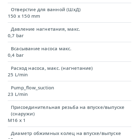
Отверстие для ванной (ШхД)
150 x 150 mm
Давление нагнетания, макс.
0,7 bar
Всасывание насоса макс.
0,4 bar
Расход насоса, макс. (нагнетание)
25 L/min
Pump_flow_suction
23 L/min
Присоединительная резьба на впуске/выпуске
(снаружи)
M16 x 1
Диаметр обжимных колец на впуске/выпуске