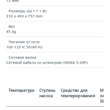
13 mm
Размеры (Ш × Г × В)
310 x 490 x 757 mm
Вес
45 kg
Питание от сети
100-125 V; 50/60 Hz
Сетевая вилка
Сетевой кабель со штекером (NEMA 5-20P)
Температура
Ступень
Средство для
Мощ
насоса
темперирования
охла
50 Гц