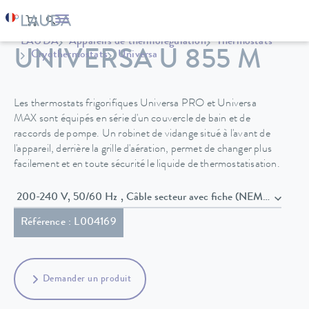
LAUDA
Appareils de thermorégulation
Thermostats
UNIVERSA U 855 M
Cryothermostats
Universa
Les thermostats frigorifiques Universa PRO et Universa
MAX sont équipés en série d'un couvercle de bain et de
raccords de pompe. Un robinet de vidange situé à l'avant de
l'appareil, derrière la grille d'aération, permet de changer plus
facilement et en toute sécurité le liquide de thermostatisation.
200-240 V, 50/60 Hz , Câble secteur avec fiche (NEMA 6-20P)
Référence : L004169
Demander un produit