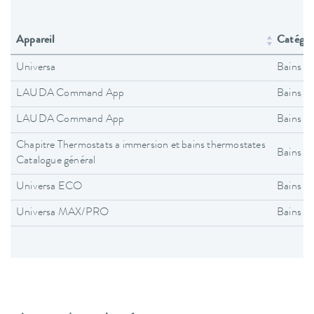
Appareil
Catégori
Universa
Bains t
LAUDA Command App
Bains t
LAUDA Command App
Bains t
Chapitre Thermostats a immersion et bains thermostates
Bains t
Catalogue général
Universa ECO
Bains t
Universa MAX/PRO
Bains t