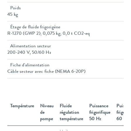
Poids
45 kg
Étage de fluide frigorigène
R-1270 (GWP 2); 0,075 kg; 0,0 t CO2-eq
Alimentation secteur
200-240 V, 50/60 Hz
Fiche d'alimentation
Câble secteur avec fiche (NEMA 6-20P)
Température
Niveau
Fluide
Puissance
Puissa
de
régulation
frigorifique
frigorif
pompe
température
50 Hz
60 Hz