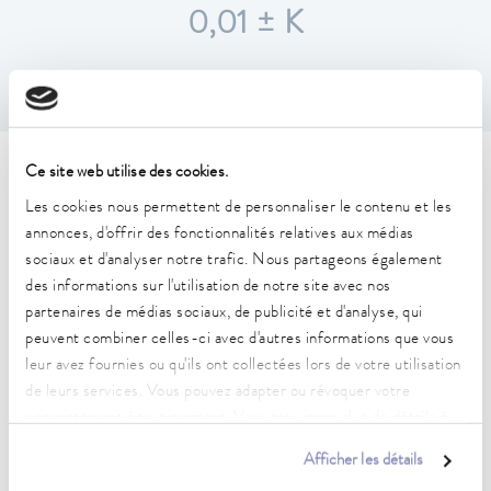
0,01 ± K
Ce site web utilise des cookies.
Caractéristiques techniques
Les cookies nous permettent de personnaliser le contenu et les
(selon DIN 12876)
annonces, d'offrir des fonctionnalités relatives aux médias
sociaux et d'analyser notre trafic. Nous partageons également
des informations sur l'utilisation de notre site avec nos
Plage de température de fonctionnement
partenaires de médias sociaux, de publicité et d'analyse, qui
-55 ... 200 °C
peuvent combiner celles-ci avec d'autres informations que vous
Plage de température de fonctionnement
leur avez fournies ou qu'ils ont collectées lors de votre utilisation
-55 ... 200 °C
de leurs services. Vous pouvez adapter ou révoquer votre
consentement à tout moment. Vous trouverez plus de détails à
Plage de température ambiante
ce sujet dans notre
déclaration de protection des données
.
5 ... 40 °C
Afficher les détails