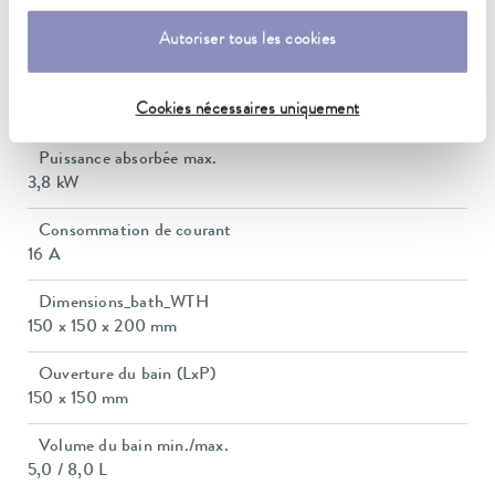
Constance de la température
0,01 ± K
Autoriser tous les cookies
Heating_range
Cookies nécessaires uniquement
2.8 ... 3.7 kW
Puissance absorbée max.
3,8 kW
Consommation de courant
16 A
Dimensions_bath_WTH
150 x 150 x 200 mm
Ouverture du bain (LxP)
150 x 150 mm
Volume du bain min./max.
5,0 / 8,0 L