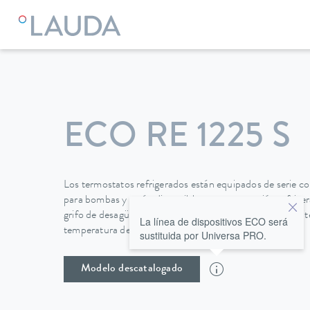
LAUDA
Equipos de termorregulación
Termostatos
Termo
ECO RE 1225 S
Los termostatos refrigerados están equipados de serie c
para bombas y están disponibles tanto en versión refrig
grifo de desagüe en la parte posterior de la unidad permit
La línea de dispositivos ECO será
temperatura de forma fácil y segura.
sustituida por Universa PRO.
Modelo descatalogado