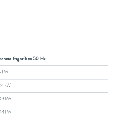
encia frigorífica 50 Hz
3 kW
24 kW
09 kW
04 kW