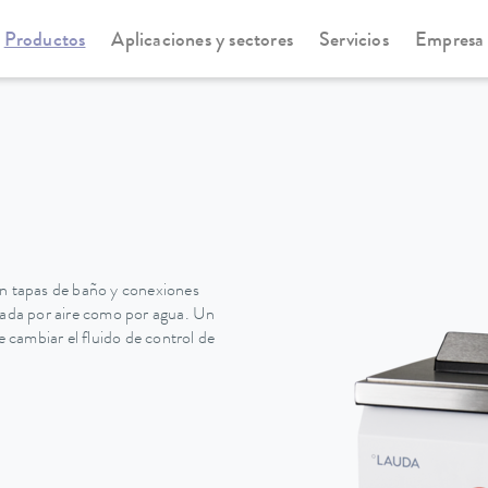
Productos
Aplicaciones y sectores
Servicios
Empresa
statos de refrigeración
Universa
on tapas de baño y conexiones
erada por aire como por agua. Un
e cambiar el fluido de control de