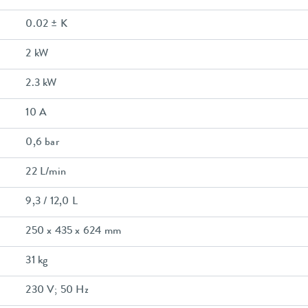
0.02 ± K
2 kW
2.3 kW
10 A
0,6 bar
22 L/min
9,3 / 12,0 L
250 x 435 x 624 mm
31 kg
230 V; 50 Hz