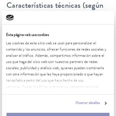
Características técnicas (según
DIN 12876)
Rango de temperatura de trabajo
Esta página web usa cookies
-25 ... 200 °C
Las cookies de este sitio web se usan para personalizar el
Temperatura ambiente
contenido y los anuncios, ofrecer funciones de redes sociales y
5 ... 40 °C
analizar el tráfico. Además, compartimos información sobre el
uso que haga del sitio web con nuestros partners de redes
Estabilidad de temperatura
sociales, publicidad y análisis web, quienes pueden combinarla
0.02 ± K
con otra información que les haya proporcionado o que hayan
recopilado a partir del uso que haya hecho de sus
Potencia calorífica máx.
servicios. Puede modificar o revocar su consentimiento en
1.8 kW
cualquier momento. Encontrará más información al respecto en
Consumo eléctrico máx.
nuestra
política de privacidad
.
Mostrar detalles
2.1 kW
Consumo de corriente