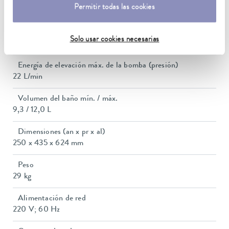
Permitir todas las cookies
10 A
Presión de elevación máx.
Solo usar cookies necesarias
0,6 bar
Energía de elevación máx. de la bomba (presión)
22 L/min
Volumen del baño mín. / máx.
9,3 / 12,0 L
Dimensiones (an x pr x al)
250 x 435 x 624 mm
Peso
29 kg
Alimentación de red
220 V; 60 Hz