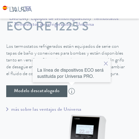
LAUDA
Equipos de termorregulación
Termostatos
ECO RE 1225 S
Termostatos de refrigeración
Universa
Los termostatos refrigerados están equipados de serie con
tapas de baño y conexiones para bombas y están disponibles
tanto en versión refrigerada por aire como por agua. Un grifo
de desagüe en la parte posterior de la unidad permite cambiar
La línea de dispositivos ECO será
el fluido de control de temperatura de forma fácil y segura.
sustituida por Universa PRO.
Modelo descatalogado
más sobre las ventajas de Universa