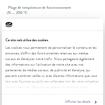
Plage de température de fonctionnement
-25 ... 200 °C
Plage de température ambiante
5 ... 40 °C
Constance de la température
Ce site web utilise des cookies.
0.02 ± K
Les cookies nous permettent de personnaliser le contenu et les
Puissance de chauffe max.
annonces, d'offrir des fonctionnalités relatives aux médias
2 kW
sociaux et d'analyser notre trafic. Nous partageons également
des informations sur l'utilisation de notre site avec nos
Puissance absorbée max.
partenaires de médias sociaux, de publicité et d'analyse, qui
2.3 kW
peuvent combiner celles-ci avec d'autres informations que vous
leur avez fournies ou qu'ils ont collectées lors de votre utilisation
Consommation de courant
de leurs services. Vous pouvez adapter ou révoquer votre
10 A
consentement à tout moment. Vous trouverez plus de détails à
ce sujet dans notre
déclaration de protection des données
.
Pression de refoulement max.
Afficher les détails
0,6 bar