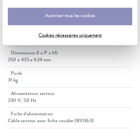
Pompe Débit max. (pression)
Autoriser tous les cookies
22 L/min
Volume du bain min./max.
Cookies nécessaires uniquement
9,3 / 12,0 L
Dimensions (l x P x H)
250 x 435 x 624 mm
Poids
31 kg
Alimentation secteur
230 V; 50 Hz
Fiche d'alimentation
Câble secteur avec fiche coudée (BS1363)