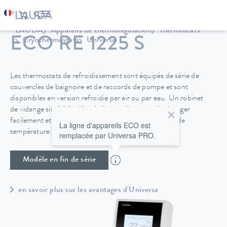
LAUDA
Appareils de thermorégulation
Thermostats
ECO RE 1225 S
Cryothermostats
Universa
Les thermostats de refroidissement sont équipés de série de
couvercles de baignoire et de raccords de pompe et sont
disponibles en version refroidie par air ou par eau. Un robinet
de vidange situé à l'arrière de l'appareil permet de changer
facilement et en toute sécurité le fluide de régulation de
La ligne d'appareils ECO est
température.
remplacée par Universa PRO.
Modèle en fin de série
en savoir plus sur les avantages d'Universa