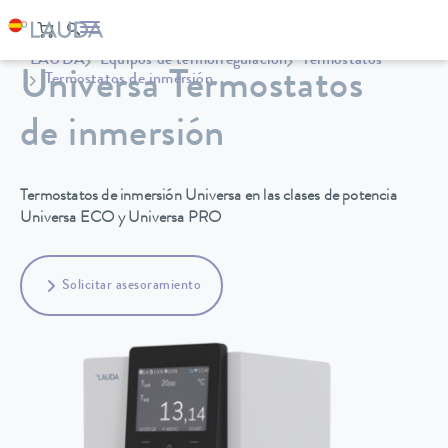
LAUDA
Equipos de termorregulación
Termostatos
Universa Termostatos
Termostatos de inmersión
de inmersión
Termostatos de inmersión Universa en las clases de potencia
Universa ECO y Universa PRO
Solicitar asesoramiento