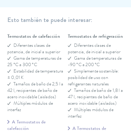
Esto también te puede interesar:
Termostatos de calefacción
Termostatos de refrigeración
Diferentes clases de
Diferentes clases de
potencia, de inicial a superior
potencia, de inicial a superior
Gama de temperaturas de
Gama de temperaturas de
25 °C a 300 °C
-90 °C a 200 °C
Estabilidad de temperatura
Simplemente sostenible:
± 0,01 K
posibilidad de uso con
Tamaños de baño de 2,5 l a
refrigerantes naturales
42 l, recipientes de baño de
Tamaños de baño de 1,8 l a
acero inoxidable (aislados)
47 l, recipientes de baño de
Múltiples módulos de
acero inoxidable (aislados)
interfaz
Múltiples módulos de
interfaz
A Termostatos de
calefacción
A Termostatos de