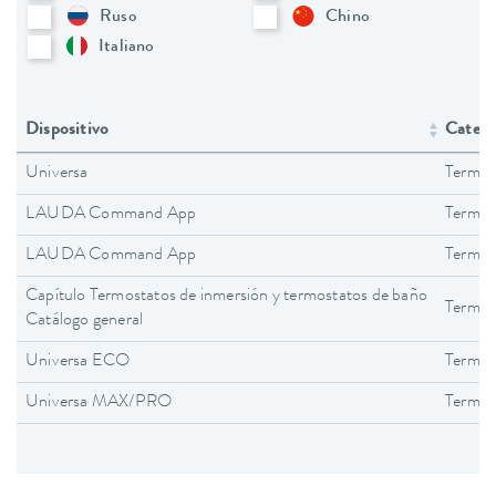
Ruso
Chino
Italiano
Dispositivo
Catego
Universa
Termos
LAUDA Command App
Termos
LAUDA Command App
Termos
Capítulo Termostatos de inmersión y termostatos de baño
Termos
Catálogo general
Universa ECO
Termos
Universa MAX/PRO
Termos