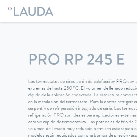
LAUDA
Equipos de termorregulación
Termostatos
Termo
PRO RP 245 E
Los termostatos de circulación de calefacción PRO son 
extremas de hasta 250 °C. El volumen de llenado reduci
rápido de la aplicación conectada. La estructura compac
en la instalación del termostato. Para la contra refrigera
serpentín de refrigeración integrado de serie. Los termos
refrigeración PRO son ideales para aplicaciones externas
cambio rápido de temperatura. Las potencias de frío de
volumen de llenado muy reducido permiten este rápido c
modelos están equipados con una bomba de presión-aspi