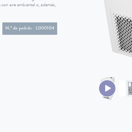
ón con aire ambiental o, además,
or en ángulo (BS1363)
N.º de pedido : L000104