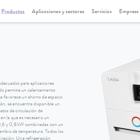
Productos
Aplicaciones y sectores
Servicios
Empresa
statos de circulación y proceso
PRO
adecuados para aplicaciones
do permite un calentamiento
ta favorece un ahorro de espacio
ción, se encuentra disponible un
tatos de circulación de
 en la que es necesario un
 0,6 y 0,8 kW combinadas con un
ambio de temperatura. Todos los
ración. Una refrigeración