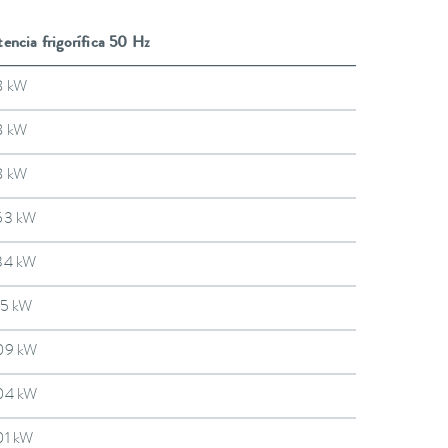
encia frigorífica 50 Hz
8 kW
8 kW
8 kW
53 kW
34 kW
15 kW
09 kW
04 kW
01 kW