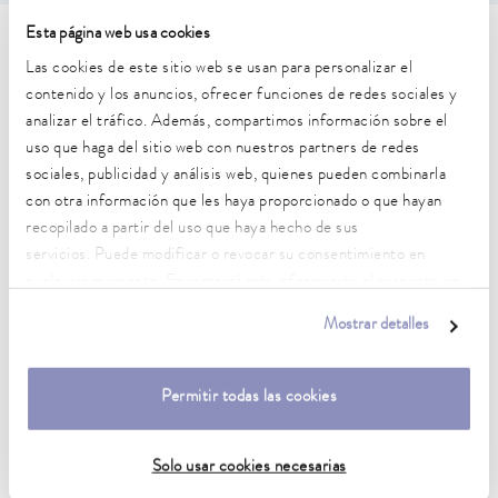
Esta página web usa cookies
Características técnicas (según
Las cookies de este sitio web se usan para personalizar el
DIN 12876)
contenido y los anuncios, ofrecer funciones de redes sociales y
analizar el tráfico. Además, compartimos información sobre el
uso que haga del sitio web con nuestros partners de redes
Rango de temperatura de trabajo
sociales, publicidad y análisis web, quienes pueden combinarla
70 ... 300 °C
con otra información que les haya proporcionado o que hayan
recopilado a partir del uso que haya hecho de sus
Rango de temperatura de trabajo con refrigeración por
servicios. Puede modificar o revocar su consentimiento en
agua
cualquier momento. Encontrará más información al respecto en
20 ... 300 °C
nuestra
política de privacidad
.
Mostrar detalles
Rango de temperatura de funcionamiento
-30 ... 300 °C
Permitir todas las cookies
Temperatura ambiente
5 ... 40 °C
Solo usar cookies necesarias
Estabilidad de temperatura