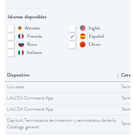
Idiomas disponibles
Alemán
Inglés
Francés
Español
Ruso
Chino
Italiano
Dispositivo
Catego
Universa
Termos
LAUDA Command App
Termos
LAUDA Command App
Termos
Capítulo Termostatos de inmersión y termostatos de baño
Termos
Catálogo general