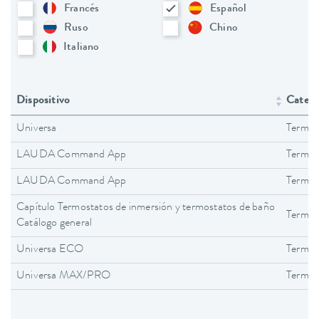
Francés
Español
Ruso
Chino
Italiano
Dispositivo
Catego
Universa
Termos
LAUDA Command App
Termos
LAUDA Command App
Termos
Capítulo Termostatos de inmersión y termostatos de baño
Termos
Catálogo general
Universa ECO
Termos
Universa MAX/PRO
Termos