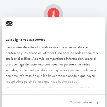
Temperatura de trabajo máx.
300 °C
Esta página web usa cookies
Las cookies de este sitio web se usan para personalizar el
contenido y los anuncios, ofrecer funciones de redes sociales y
analizar el tráfico. Además, compartimos información sobre el
uso que haga del sitio web con nuestros partners de redes
sociales, publicidad y análisis web, quienes pueden combinarla
con otra información que les haya proporcionado o que hayan
Estabilidad de temperatura
recopilado a partir del uso que haya hecho de sus
0,01 ± K
servicios. Puede modificar o revocar su consentimiento en
cualquier momento. Encontrará más información al respecto en
nuestra
política de privacidad
.
Mostrar detalles