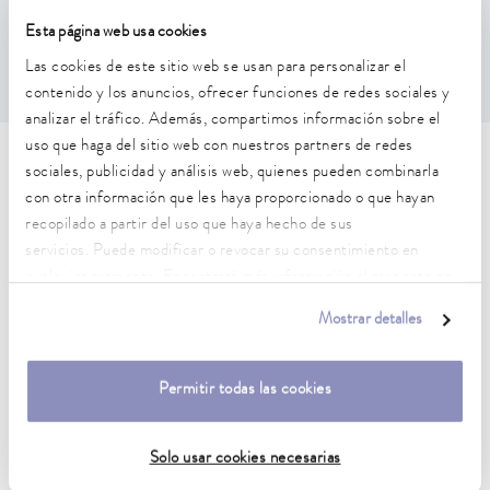
0,01 ± K
Esta página web usa cookies
Las cookies de este sitio web se usan para personalizar el
contenido y los anuncios, ofrecer funciones de redes sociales y
analizar el tráfico. Además, compartimos información sobre el
uso que haga del sitio web con nuestros partners de redes
Características técnicas (según
sociales, publicidad y análisis web, quienes pueden combinarla
con otra información que les haya proporcionado o que hayan
DIN 12876)
recopilado a partir del uso que haya hecho de sus
servicios. Puede modificar o revocar su consentimiento en
cualquier momento. Encontrará más información al respecto en
Rango de temperatura de trabajo
nuestra
política de privacidad
.
70 ... 300 °C
Mostrar detalles
Rango de temperatura de trabajo con refrigeración por
agua
Permitir todas las cookies
20 ... 300 °C
Rango de temperatura de funcionamiento
Solo usar cookies necesarias
-30 ... 300 °C