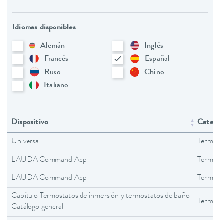
Idiomas disponibles
Alemán
Inglés
Francés
Español
Ruso
Chino
Italiano
Dispositivo
Catego
Universa
Termos
LAUDA Command App
Termos
LAUDA Command App
Termos
Capítulo Termostatos de inmersión y termostatos de baño
Termos
Catálogo general