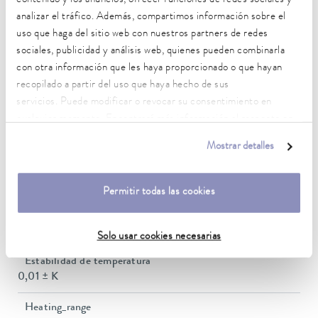
DIN 12876)
analizar el tráfico. Además, compartimos información sobre el
uso que haga del sitio web con nuestros partners de redes
sociales, publicidad y análisis web, quienes pueden combinarla
Rango de temperatura de trabajo
con otra información que les haya proporcionado o que hayan
70 ... 300 °C
recopilado a partir del uso que haya hecho de sus
servicios. Puede modificar o revocar su consentimiento en
Rango de temperatura de trabajo con refrigeración por
cualquier momento. Encontrará más información al respecto en
agua
nuestra
política de privacidad
.
20 ... 300 °C
Mostrar detalles
Rango de temperatura de funcionamiento
-30 ... 300 °C
Permitir todas las cookies
Temperatura ambiente
5 ... 40 °C
Solo usar cookies necesarias
Estabilidad de temperatura
0,01 ± K
Heating_range