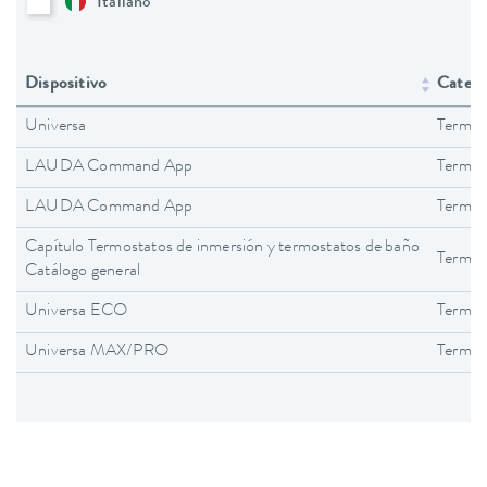
Italiano
Dispositivo
Catego
Universa
Termos
LAUDA Command App
Termos
LAUDA Command App
Termos
Capítulo Termostatos de inmersión y termostatos de baño
Termos
Catálogo general
Universa ECO
Termos
Universa MAX/PRO
Termos