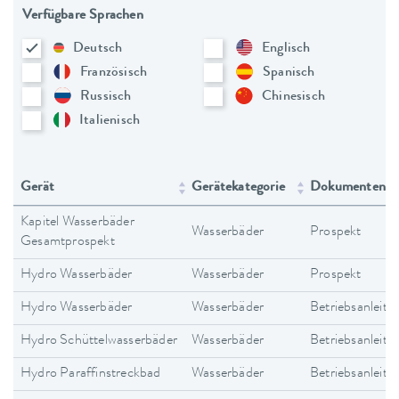
Verfügbare Sprachen
Deutsch
Englisch
Französisch
Spanisch
Russisch
Chinesisch
Italienisch
Gerät
Gerätekategorie
Dokumententy
Kapitel Wasserbäder
Wasserbäder
Prospekt
Gesamtprospekt
Hydro Wasserbäder
Wasserbäder
Prospekt
Hydro Wasserbäder
Wasserbäder
Betriebsanleitu
Hydro Schüttelwasserbäder
Wasserbäder
Betriebsanleitu
Hydro Paraffinstreckbad
Wasserbäder
Betriebsanleitu