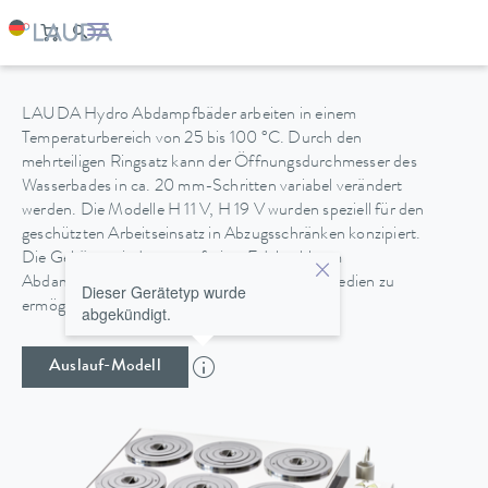
HYDRO H 11 V
LAUDA Hydro Abdampfbäder arbeiten in einem
Temperaturbereich von 25 bis 100 °C. Durch den
mehrteiligen Ringsatz kann der Öffnungsdurchmesser des
Wasserbades in ca. 20 mm-Schritten variabel verändert
werden. Die Modelle H 11 V, H 19 V wurden speziell für den
geschützten Arbeitseinsatz in Abzugsschränken konzipiert.
Die Gehäuse sind aus rostfreiem Edelstahl, um
Abdampfarbeiten mit chemisch aggressiven Medien zu
Dieser Gerätetyp wurde
ermöglichen.
abgekündigt.
Auslauf-Modell