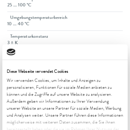
25 ... 100 °C
Umgebungstemperaturbereich
10 ... 40 °C
Temperaturkonstanz
3 ± K
Heizleistung max.
1,5 kW
Diese Webseite verwendet Cookies
Leistungsaufnahme max.
1,5 kW
Wir verwenden Cookies, um Inhalte und Anzeigen zu
personalisieren, Funktionen für soziale Medien anbieten zu
Leistungsaufnahme
können und die Zugriffe auf unsere Website zu analysieren.
16 A
Außerdem geben wir Informationen zu Ihrer Verwendung
unserer Website an unsere Partner für soziale Medien, Werbung
Badöffnung (Ø)
und Analysen weiter. Unsere Partner führen diese Informationen
91 mm
möglicherweise mit weiteren Daten zusammen, die Sie ihnen
bereitgestellt haben oder die sie im Rahmen Ihrer Nutzung der