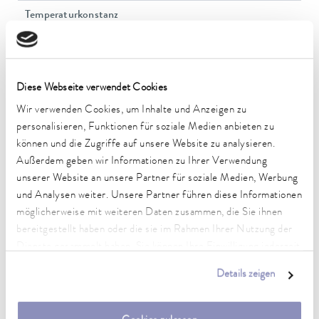
Temperaturkonstanz
0.01 ± K
Heizleistung max.
1.3 kW
Diese Webseite verwendet Cookies
Leistungsaufnahme max.
Wir verwenden Cookies, um Inhalte und Anzeigen zu
1.4 kW
personalisieren, Funktionen für soziale Medien anbieten zu
können und die Zugriffe auf unsere Website zu analysieren.
Leistungsaufnahme
Außerdem geben wir Informationen zu Ihrer Verwendung
12 A
unserer Website an unsere Partner für soziale Medien, Werbung
und Analysen weiter. Unsere Partner führen diese Informationen
Förderdruck max.
möglicherweise mit weiteren Daten zusammen, die Sie ihnen
0,6 bar
bereitgestellt haben oder die sie im Rahmen Ihrer Nutzung der
Pumpe Förderstrom max. (Druck)
Dienste gesammelt haben. Sie können Ihre Einwilligung jederzeit
22 L/min
anpassen oder widerrufen. Weitere Details hierzu finden Sie in
Details zeigen
unserer
Datenschutzerklärung
.
Badvolumen min. / max.
13,5 / 15,0 L