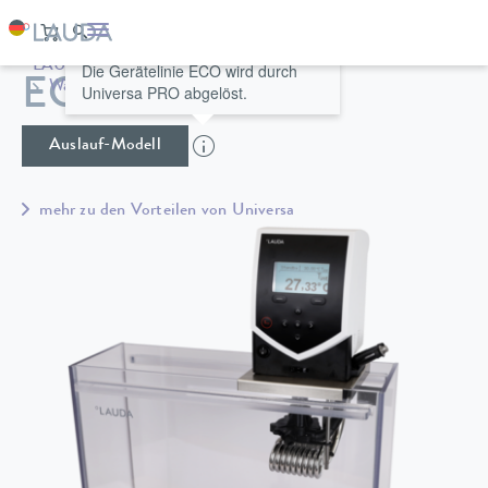
LAUDA
Temperiergeräte
Thermostate
Die Gerätelinie ECO wird durch
ECO ET 15 S
Wärmethermostate
Universa
Universa PRO abgelöst.
Auslauf-Modell
mehr zu den Vorteilen von Universa