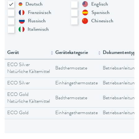
Deutsch
Englisch
Französisch
Spanisch
Russisch
Chinesisch
Italienisch
Gerät
Gerätekategorie
Dokumententyp
ECO Silver
Badthermostate
Betriebsanleitung
Natürliche Kältemittel
ECO Silver
Einhängethermostate
Betriebsanleitung
ECO Gold
Badthermostate
Betriebsanleitung
Natürliche Kältemittel
ECO Gold
Einhängethermostate
Betriebsanleitung