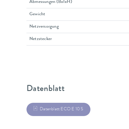
Abmessungen (BxTxH)
Gewicht
Netzversorgung
Netzstecker
Datenblatt
Datenblatt ECO E 10 S