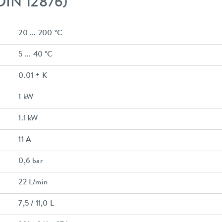
DIN 12876)
20 ... 200 °C
5 ... 40 °C
0.01 ± K
1 kW
1.1 kW
11 A
0,6 bar
22 L/min
7,5 / 11,0 L