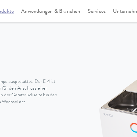
odukte
Anwendungen & Branchen
Services
Unterneh
te
Universa
nge ausgestattet. Der E 4 ist
für den Anschluss einer
n der Geräterückseite bei den
n Wechsel der