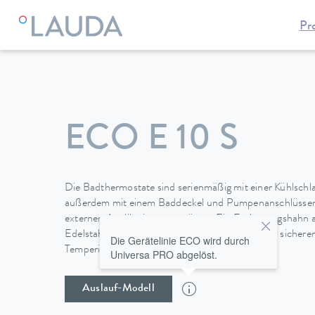
Pr
LAUDA
Temperiergeräte
Thermostate
Wärmethermosta
ECO E 10 S
Die Badthermostate sind serienmäßig mit einer Kühlschla
außerdem mit einem Baddeckel und Pumpenanschlüssen 
externen Applikation ausgerüstet. Ein Entleerungshahn a
Edelstahlbädern ermöglicht einen einfachen und sichere
Die Gerätelinie ECO wird durch
Temperierflüssigkeit.
Universa PRO abgelöst.
Auslauf-Modell