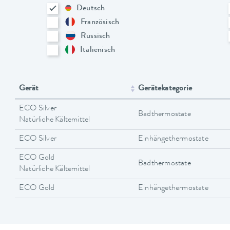
Deutsch
Französisch
Russisch
Italienisch
Gerät
Gerätekategorie
ECO Silver
Badthermostate
Natürliche Kältemittel
ECO Silver
Einhängethermostate
ECO Gold
Badthermostate
Natürliche Kältemittel
ECO Gold
Einhängethermostate