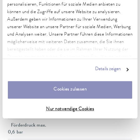
Arbeitstemperaturbereich
personalisieren, Funktionen für soziale Medien anbieten zu
20 ... 200 °C
können und die Zugriffe auf unsere Website zu analysieren.
Außerdem geben wir Informationen zu Ihrer Verwendung
Umgebungstemperaturbereich
unserer Website an unsere Partner für soziale Medien, Werbung
5 ... 40 °C
und Analysen weiter. Unsere Partner führen diese Informationen
möglicherweise mit weiteren Daten zusammen, die Sie ihnen
Temperaturkonstanz
bereitgestellt haben oder die sie im Rahmen Ihrer Nutzung der
0.01 ± K
Dienste gesammelt haben. Sie können Ihre Einwilligung jederzeit
Heizleistung max.
anpassen oder widerrufen. Weitere Details hierzu finden Sie in
Details zeigen
2.6 kW
unserer
Datenschutzerklärung
.
Leistungsaufnahme max.
Cookies zulassen
2.7 kW
Leistungsaufnahme
Nur notwendige Cookies
12 A
Förderdruck max.
0,6 bar