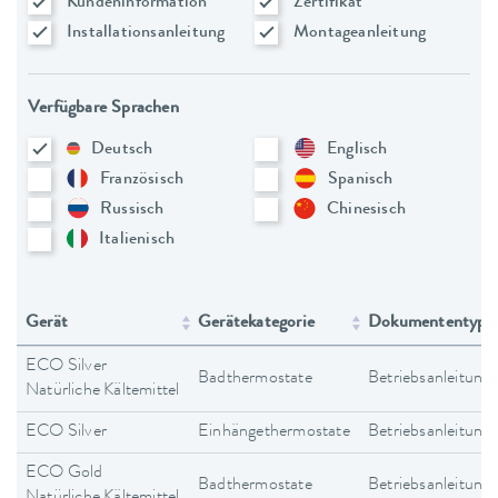
Kundeninformation
Zertifikat
Installationsanleitung
Montageanleitung
Verfügbare Sprachen
Deutsch
Englisch
Französisch
Spanisch
Russisch
Chinesisch
Italienisch
Gerät
Gerätekategorie
Dokumententyp
ECO Silver
Badthermostate
Betriebsanleitung
Natürliche Kältemittel
ECO Silver
Einhängethermostate
Betriebsanleitung
ECO Gold
Badthermostate
Betriebsanleitung
Natürliche Kältemittel