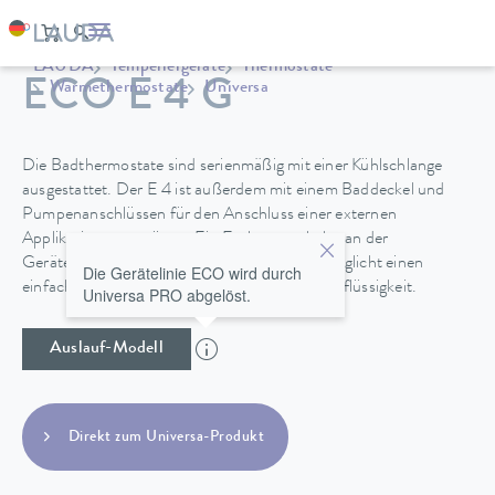
LAUDA
Temperiergeräte
Thermostate
ECO E 4 G
Wärmethermostate
Universa
Die Badthermostate sind serienmäßig mit einer Kühlschlange
ausgestattet. Der E 4 ist außerdem mit einem Baddeckel und
Pumpenanschlüssen für den Anschluss einer externen
Applikation ausgerüstet. Ein Entleerungshahn an der
Geräterückseite bei den Edelstahlbädern ermöglicht einen
Die Gerätelinie ECO wird durch
einfachen und sicheren Wechsel der Temperierflüssigkeit.
Universa PRO abgelöst.
Auslauf-Modell
Direkt zum Universa-Produkt