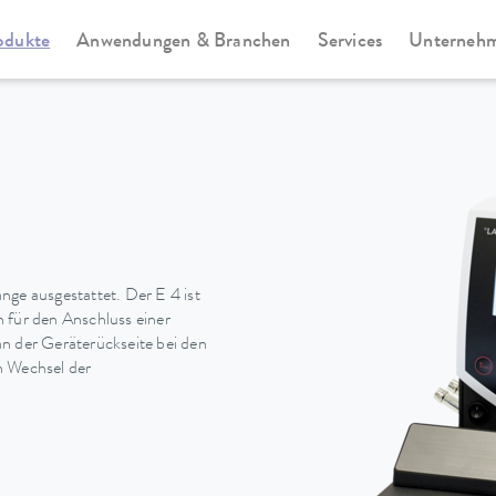
odukte
Anwendungen & Branchen
Services
Unterneh
te
Universa
nge ausgestattet. Der E 4 ist
für den Anschluss einer
n der Geräterückseite bei den
n Wechsel der