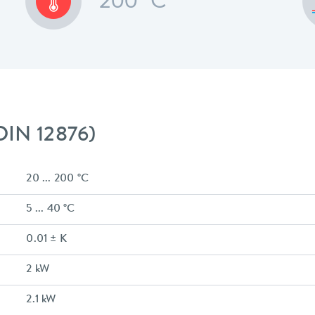
200 °C
DIN 12876)
20 ... 200 °C
5 ... 40 °C
0.01 ± K
2 kW
2.1 kW