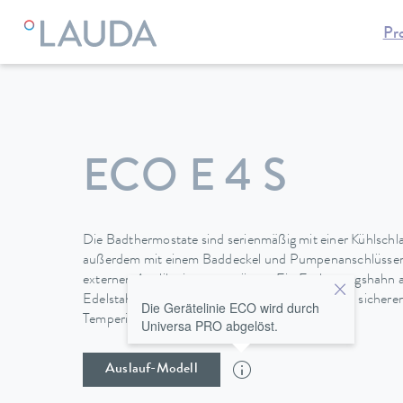
Pr
LAUDA
Temperiergeräte
Thermostate
Wärmethermosta
ECO E 4 S
Die Badthermostate sind serienmäßig mit einer Kühlschla
außerdem mit einem Baddeckel und Pumpenanschlüssen 
externen Applikation ausgerüstet. Ein Entleerungshahn a
Edelstahlbädern ermöglicht einen einfachen und sichere
Die Gerätelinie ECO wird durch
Temperierflüssigkeit.
Universa PRO abgelöst.
Auslauf-Modell