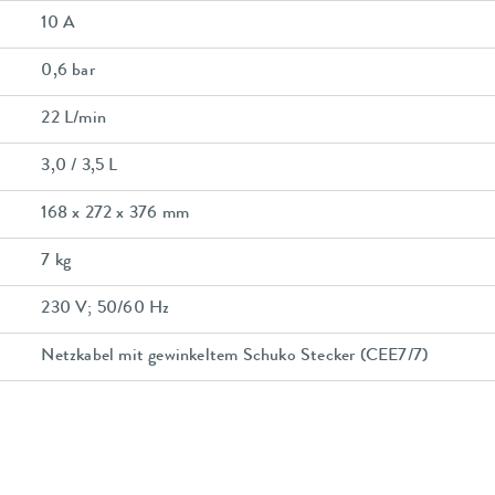
10 A
0,6 bar
22 L/min
3,0 / 3,5 L
168 x 272 x 376 mm
7 kg
230 V; 50/60 Hz
Netzkabel mit gewinkeltem Schuko Stecker (CEE7/7)