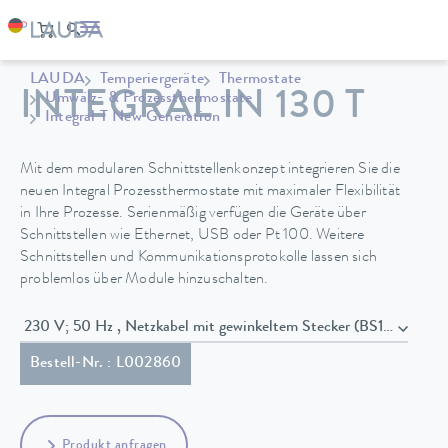
LAUDA
Temperiergeräte
Thermostate
INTEGRAL IN 130 T
Umwälz- & Prozessthermostate
Integral T New Generation
Mit dem modularen Schnittstellenkonzept integrieren Sie die
neuen Integral Prozessthermostate mit maximaler Flexibilität
in Ihre Prozesse. Serienmäßig verfügen die Geräte über
Schnittstellen wie Ethernet, USB oder Pt 100. Weitere
Schnittstellen und Kommunikationsprotokolle lassen sich
problemlos über Module hinzuschalten.
230 V; 50 Hz , Netzkabel mit gewinkeltem Stecker (BS1363)
Bestell-Nr. : L002860
Produkt anfragen