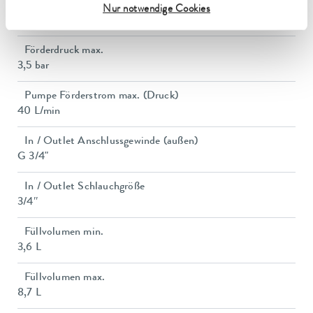
Leistungsaufnahme
Nur notwendige Cookies
13 A
Förderdruck max.
3,5 bar
Pumpe Förderstrom max. (Druck)
40 L/min
In / Outlet Anschlussgewinde (außen)
G 3/4"
In / Outlet Schlauchgröße
3/4″
Füllvolumen min.
3,6 L
Füllvolumen max.
8,7 L