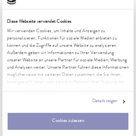
Technische Merkmale (nach
DIN 12876)
Diese Webseite verwendet Cookies
Wir verwenden Cookies, um Inhalte und Anzeigen zu
personalisieren, Funktionen für soziale Medien anbieten zu
Arbeitstemperaturbereich
können und die Zugriffe auf unsere Website zu analysieren.
-32 ... 120 °C
Außerdem geben wir Informationen zu Ihrer Verwendung
Umgebungstemperaturbereich
unserer Website an unsere Partner für soziale Medien, Werbung
5 ... 40 °C
und Analysen weiter. Unsere Partner führen diese Informationen
möglicherweise mit weiteren Daten zusammen, die Sie ihnen
Temperaturkonstanz
bereitgestellt haben oder die sie im Rahmen Ihrer Nutzung der
0,05 ± K
Dienste gesammelt haben. Sie können Ihre Einwilligung jederzeit
anpassen oder widerrufen. Weitere Details hierzu finden Sie in
Heizleistung max.
Details zeigen
unserer
Datenschutzerklärung
.
2,7 kW
Leistungsaufnahme max.
Cookies zulassen
3 kW