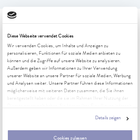
Technische Merkmale (nach
DIN 12876)
Diese Webseite verwendet Cookies
Wir verwenden Cookies, um Inhalte und Anzeigen zu
personalisieren, Funktionen für soziale Medien anbieten zu
Arbeitstemperaturbereich
können und die Zugriffe auf unsere Website zu analysieren.
-25 ... 200 °C
Außerdem geben wir Informationen zu Ihrer Verwendung
Umgebungstemperaturbereich
unserer Website an unsere Partner für soziale Medien, Werbung
5 ... 40 °C
und Analysen weiter. Unsere Partner führen diese Informationen
möglicherweise mit weiteren Daten zusammen, die Sie ihnen
Temperaturkonstanz
bereitgestellt haben oder die sie im Rahmen Ihrer Nutzung der
0.02 ± K
Dienste gesammelt haben. Sie können Ihre Einwilligung jederzeit
anpassen oder widerrufen. Weitere Details hierzu finden Sie in
Heizleistung max.
Details zeigen
unserer
Datenschutzerklärung
.
1.3 kW
Leistungsaufnahme max.
Cookies zulassen