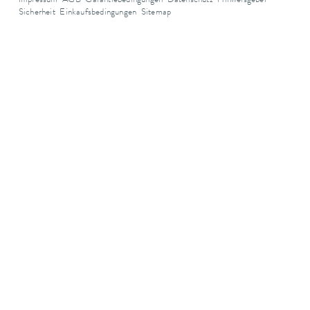
Impressum
AGB
Garantiebedingungen
Datenschutz
Hinweisgeber
Sicherheit
Einkaufsbedingungen
Sitemap