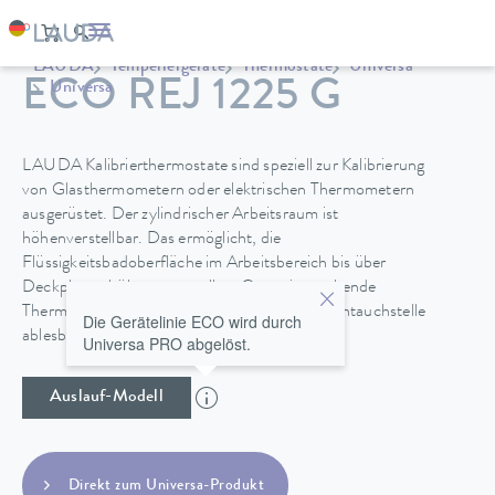
LAUDA
Temperiergeräte
Thermostate
Universa
ECO REJ 1225 G
Universa
LAUDA Kalibrierthermostate sind speziell zur Kalibrierung
von Glasthermometern oder elektrischen Thermometern
ausgerüstet. Der zylindrischer Arbeitsraum ist
höhenverstellbar. Das ermöglicht, die
Flüssigkeitsbadoberfläche im Arbeitsbereich bis über
Deckplattenhöhe zu verstellen. Ganz eintauchende
Thermometer sind somit unmittelbar an der Eintauchstelle
Die Gerätelinie ECO wird durch
ablesbar.
Universa PRO abgelöst.
Auslauf-Modell
Direkt zum Universa-Produkt