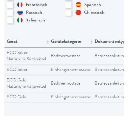
Französisch
Spanisch
Russisch
Chinesisch
Italienisch
Gerät
Gerätekategorie
Dokumententyp
ECO Silver
Badthermostate
Betriebsanleitung
Natürliche Kältemittel
ECO Silver
Einhängethermostate
Betriebsanleitung
ECO Gold
Badthermostate
Betriebsanleitung
Natürliche Kältemittel
ECO Gold
Einhängethermostate
Betriebsanleitung