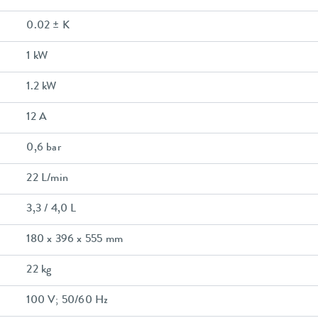
0.02 ± K
1 kW
1.2 kW
12 A
0,6 bar
22 L/min
3,3 / 4,0 L
180 x 396 x 555 mm
22 kg
100 V; 50/60 Hz