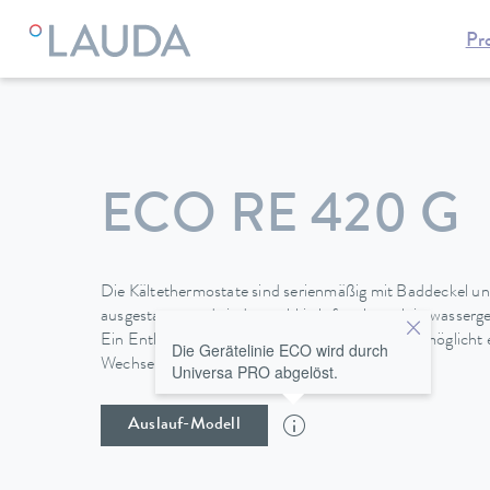
Pr
LAUDA
Temperiergeräte
Thermostate
Kältethermostate
ECO RE 420 G
Die Kältethermostate sind serienmäßig mit Baddeckel 
ausgestattet und sind sowohl in luft- als auch in wasser
Ein Entleerungshahn an der Geräterückseite ermöglicht 
Die Gerätelinie ECO wird durch
Wechsel der Temperierflüssigkeit.
Universa PRO abgelöst.
Auslauf-Modell