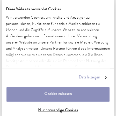
Heizleistung max.
Diese Webseite verwendet Cookies
1 kW
Wir verwenden Cookies, um Inhalte und Anzeigen zu
Leistungsaufnahme max.
personalisieren, Funktionen für soziale Medien anbieten zu
1.3 kW
können und die Zugriffe auf unsere Website zu analysieren.
Außerdem geben wir Informationen zu Ihrer Verwendung
Leistungsaufnahme
unserer Website an unsere Partner für soziale Medien, Werbung
13 A
und Analysen weiter. Unsere Partner führen diese Informationen
möglicherweise mit weiteren Daten zusammen, die Sie ihnen
Förderdruck max.
bereitgestellt haben oder die sie im Rahmen Ihrer Nutzung der
0,6 bar
Dienste gesammelt haben. Sie können Ihre Einwilligung jederzeit
anpassen oder widerrufen. Weitere Details hierzu finden Sie in
Pumpe Förderstrom max. (Druck)
Details zeigen
22 L/min
unserer
Datenschutzerklärung
.
Badvolumen min. / max.
Cookies zulassen
14,0 / 20,0 L
Abmessungen (BxTxH)
Nur notwendige Cookies
350 x 570 x 624 mm