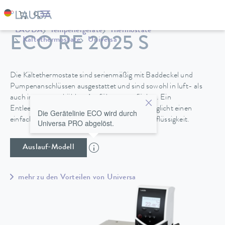
LAUDA
Temperiergeräte
Thermostate
ECO RE 2025 S
Kältethermostate
Universa
Die Kältethermostate sind serienmäßig mit Baddeckel und
Pumpenanschlüssen ausgestattet und sind sowohl in luft- als
auch in wassergekühlter Ausführung verfügbar. Ein
Entleerungshahn an der Geräterückseite ermöglicht einen
Die Gerätelinie ECO wird durch
einfachen und sicheren Wechsel der Temperierflüssigkeit.
Universa PRO abgelöst.
Auslauf-Modell
mehr zu den Vorteilen von Universa