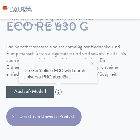
LAUDA
Temperiergeräte
Thermostate
ECO RE 630 G
Kältethermostate
Universa
Die Kältethermostate sind serienmäßig mit Baddeckel und
Pumpenanschlüssen ausgestattet und sind sowohl in luft- als
auch in wassergekühlter Ausführung verfügbar. Ein
Entleerungshahn an der Geräterückseite ermöglicht einen
Die Gerätelinie ECO wird durch
einfachen und sicheren Wechsel der Temperierflüssigkeit.
Universa PRO abgelöst.
Auslauf-Modell
Direkt zum Universa-Produkt