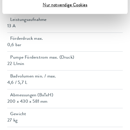
Leistungsaufnahme max.
Nur notwendige Cookies
2.9 kW
Leistungsaufnahme
13 A
Förderdruck max.
0,6 bar
Pumpe Förderstrom max. (Druck)
22 L/min
Badvolumen min. / max.
4,6 / 5,7 L
Abmessungen (BxTxH)
200 x 430 x 581 mm
Gewicht
27 kg