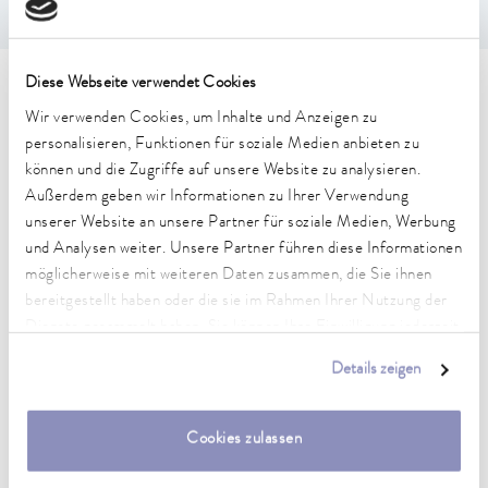
Diese Webseite verwendet Cookies
Technische Merkmale (nach
Wir verwenden Cookies, um Inhalte und Anzeigen zu
DIN 12876)
personalisieren, Funktionen für soziale Medien anbieten zu
können und die Zugriffe auf unsere Website zu analysieren.
Außerdem geben wir Informationen zu Ihrer Verwendung
Arbeitstemperaturbereich
unserer Website an unsere Partner für soziale Medien, Werbung
-30 ... 200 °C
und Analysen weiter. Unsere Partner führen diese Informationen
möglicherweise mit weiteren Daten zusammen, die Sie ihnen
Umgebungstemperaturbereich
bereitgestellt haben oder die sie im Rahmen Ihrer Nutzung der
5 ... 40 °C
Dienste gesammelt haben. Sie können Ihre Einwilligung jederzeit
Temperaturkonstanz
anpassen oder widerrufen. Weitere Details hierzu finden Sie in
Details zeigen
0.02 ± K
unserer
Datenschutzerklärung
.
Heizleistung max.
Cookies zulassen
2.6 kW