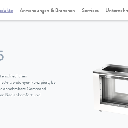
odukte
Anwendungen & Branchen
Services
Unterneh
rie
Viscotemp Pro-Serie
5
terschiedlichen
alle Anwendungen konzipiert, bei
. Die abnehmbare Command-
ohen Bedienkomfort und