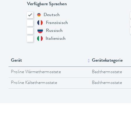
Verfügbare Sprachen
Deutsch
Französisch
Russisch
Italienisch
Gerät
Gerätekategorie
Proline Wärmethermostate
Badthermostate
Proline Kältethermostate
Badthermostate