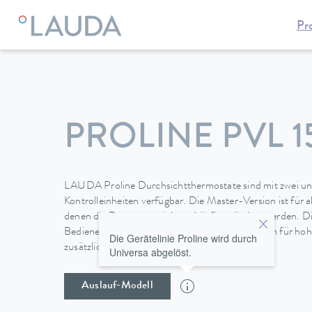
Pr
LAUDA
Temperiergeräte
Thermostate
Viscotemp Pro-Se
PROLINE PVL 1
LAUDA Proline Durchsichtthermostate sind mit zwei un
Kontrolleinheiten verfügbar. Die Master-Version ist für 
denen die Parameter nicht so häufig geändert werden
Bedieneinheit bietet ein Grafik-LCD-Bildschirm für h
Die Gerätelinie Proline wird durch
zusätzlich einen Programmgeber.
Universa abgelöst.
Auslauf-Modell