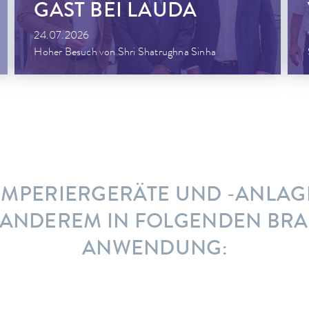
GAST BEI LAUDA
24.07.2026
Hoher Besuch von Shri Shatrughna Sinha
EMPERIERGERÄTE UND -ANLAG
 ANDEREM IN FOLGENDEN BR
ANWENDUNG: