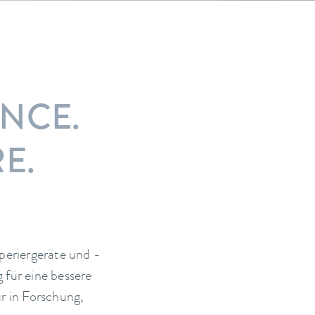
NCE.
E.
eriergeräte und -
 für eine bessere
r in Forschung,