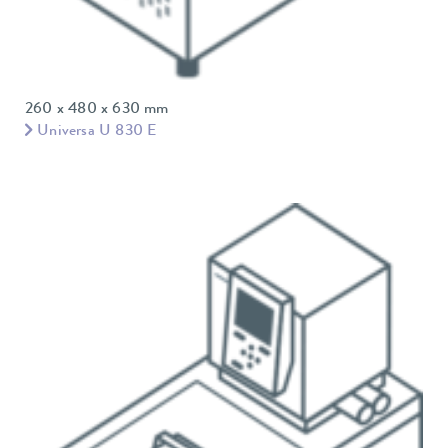
260 x 480 x 630 mm
Universa U 830 E