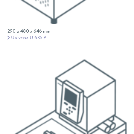
290 x 480 x 646 mm
Universa U 635 P