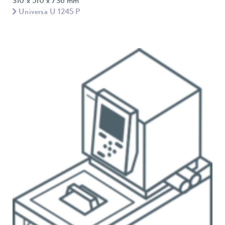
310 x 510 x 736 mm
Universa U 1245 P