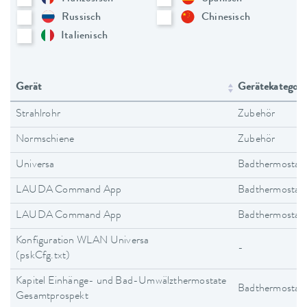
Russisch
Chinesisch
Italienisch
Gerät
Gerätekategori
Strahlrohr
Zubehör
Normschiene
Zubehör
Universa
Badthermostat
LAUDA Command App
Badthermostat
LAUDA Command App
Badthermostat
Konfiguration WLAN Universa
-
(pskCfg.txt)
Kapitel Einhänge- und Bad-Umwälzthermostate
Badthermostat
Gesamtprospekt