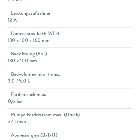
2,9 kW
Leistungsaufnahme
12 A
Dimensions_bath_WTH
130 x 100 x 160 mm
Badöffnung (BxT)
130 x 100 mm
Badvolumen min. / max.
3,0 / 5,0 L
Förderdruck max.
0,6 bar
Pumpe Förderstrom max. (Druck)
22 L/min
Abmessungen (BxTxH)