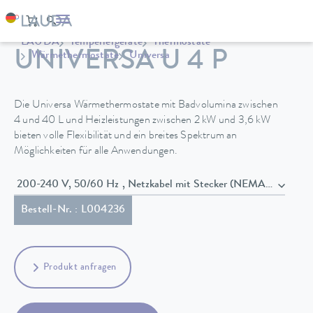
LAUDA
Temperiergeräte
Thermostate
UNIVERSA U 4 P
Wärmethermostate
Universa
Die Universa Wärmethermostate mit Badvolumina zwischen
4 und 40 L und Heizleistungen zwischen 2 kW und 3,6 kW
bieten volle Flexibilität und ein breites Spektrum an
Möglichkeiten für alle Anwendungen.
200-240 V, 50/60 Hz , Netzkabel mit Stecker (NEMA 6-20P)
Bestell-Nr. : L004236
Produkt anfragen