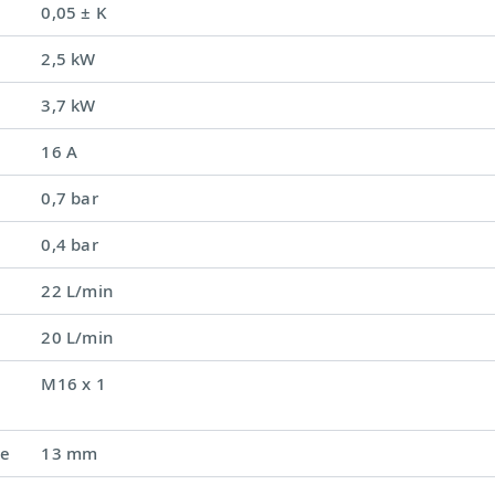
0,05 ± K
2,5 kW
3,7 kW
16 A
0,7 bar
0,4 bar
22 L/min
20 L/min
M16 x 1
ке
13 mm