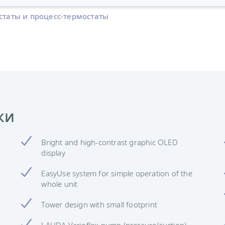
статы и процесс-термостаты
ки
Bright and high-contrast graphic OLED
display
EasyUse system for simple operation of the
whole unit
Tower design with small footprint
LAUDA Varioflex pump (pressure/suction)