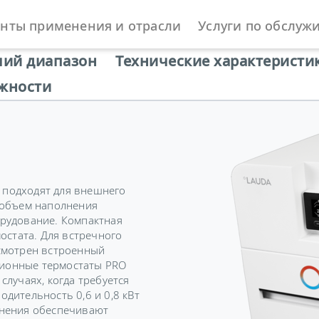
нты применения и отрасли
Услуги по обслуж
ы
Циркуляционные и процесс-термостаты
PRO
чий диапазон
Технические характеристи
жности
подходят для внешнего
 объем наполнения
рудование. Компактная
остата. Для встречного
смотрен встроенный
ионные термостаты PRO
лучаях, когда требуется
дительность 0,6 и 0,8 кВт
лнения обеспечивают