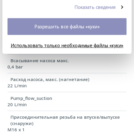
данными, которые они получили при
Потребляемая мощность, макс.
Показать сведения
использовании вами их сервисов. Вы можете
3,2 kW
изменить или отозвать свое согласие в любое
Потребление тока
время. Более подробную информацию об этом вы
Разрешить все файлы «куки»
16 A
можете найти в нашей
политике
конфиденциальности
.
Давление нагнетания, макс.
Использовать только необходимые файлы «куки»
0,7 bar
Всасывание насоса макс.
0,4 bar
Расход насоса, макс. (нагнетание)
22 L/min
Pump_flow_suction
20 L/min
Присоединительная резьба на впуске/выпуске
(снаружи)
M16 x 1