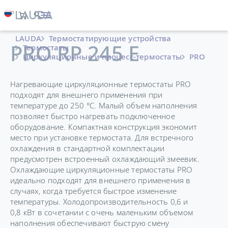
LAUDA
Термостатирующие устройства
PRO RP 245 E
Термостаты
Циркуляционные и процесс-термостаты
PRO
Нагревающие циркуляционные термостаты PRO
подходят для внешнего применения при
температуре до 250 °C. Малый объем наполнения
позволяет быстро нагревать подключенное
оборудование. Компактная конструкция экономит
место при установке термостата. Для встречного
охлаждения в стандартной комплектации
предусмотрен встроенный охлаждающий змеевик.
Охлаждающие циркуляционные термостаты PRO
идеально подходят для внешнего применения в
случаях, когда требуется быстрое изменение
температуры. Холодопроизводительность 0,6 и
0,8 кВт в сочетании с очень маленьким объемом
наполнения обеспечивают быструю смену