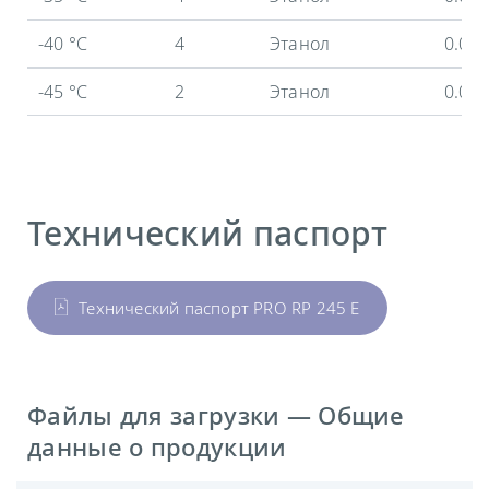
-40 °C
4
Этанол
0.04
-45 °C
2
Этанол
0.01
Технический паспорт
Технический паспорт PRO RP 245 E
Файлы для загрузки — Общие
данные о продукции