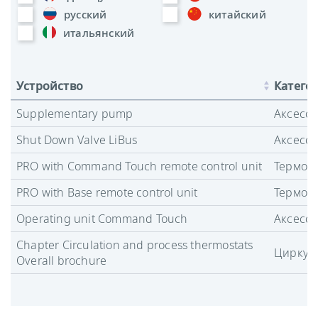
русский
китайский
итальянский
Устройство
Катего
Supplementary pump
Аксесс
Shut Down Valve LiBus
Аксесс
PRO with Command Touch remote control unit
Термост
PRO with Base remote control unit
Термост
Operating unit Command Touch
Аксесс
Chapter Circulation and process thermostats
Циркул
Overall brochure