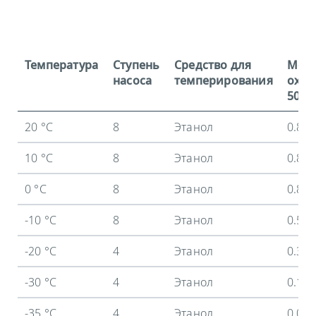
Температура
Ступень
Средство для
Мощ
насоса
темперирования
охла
50 Гц
20 °C
8
Этанол
0.8 
10 °C
8
Этанол
0.8 
0 °C
8
Этанол
0.8 
-10 °C
8
Этанол
0.53
-20 °C
4
Этанол
0.34
-30 °C
4
Этанол
0.15
-35 °C
4
Этанол
0.09