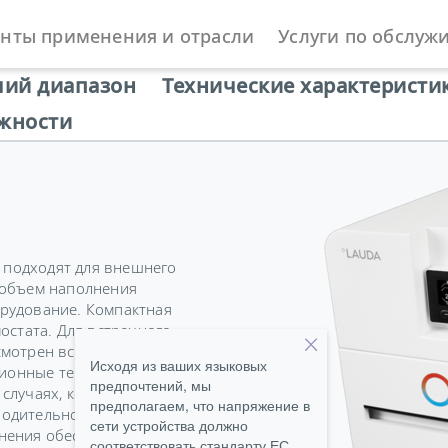
нты применения и отрасли
Услуги по обслуж
ы
Циркуляционные и процесс-термостаты
PRO
чий диапазон
Технические характеристи
жности
подходят для внешнего
 объем наполнения
рудование. Компактная
остата. Для встречного
смотрен встроенный
Исходя из ваших языковых
ионные термостаты PRO
предпочтений, мы
лучаях, когда требуется
предполагаем, что напряжение в
дительность 0,6 и 0,8 кВт
сети устройства должно
лнения обеспечивают
соответствовать стандарту ЕС.