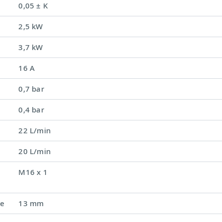
0,05 ± K
2,5 kW
3,7 kW
16 A
0,7 bar
0,4 bar
22 L/min
20 L/min
M16 x 1
ке
13 mm