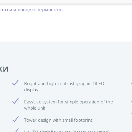
статы и процесс-термостаты
ки
Bright and high-contrast graphic OLED
display
EasyUse system for simple operation of the
whole unit
Tower design with small footprint
LAUDA Varioflex pump (pressure/suction)