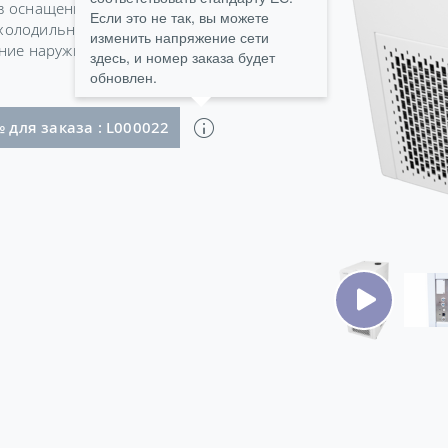
в оснащены нагнетательно-
Если это не так, вы можете
холодильной установки
изменить напряжение сети
ение наружным воздухом
здесь, и номер заказа будет
обновлен.
штекером Schuko (CEE7/7)
 для заказа : L000022