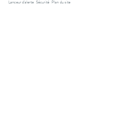
Lanceur d'alerte
Sécurité
Plan du site