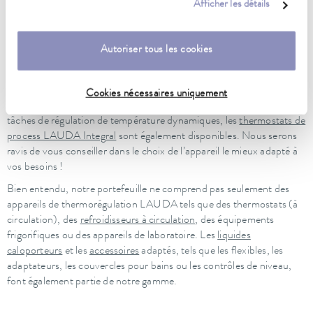
Afficher les détails
Si vous choisissez d’utiliser un appareil de régulation de température
LAUDA, une large gamme de variantes s’offre à vous : les
thermostats de bain LAUDA Universa
sont disponibles dans
Autoriser tous les cookies
différentes classes de performance – du modèle Universa ECO,
idéal pour une utilisation économique, au modèle Universa PRO
pour un travail professionnel en laboratoire, jusqu’au modèle
Cookies nécessaires uniquement
Universa MAX destiné aux exigences les plus élevées. Pour les
tâches de régulation de température dynamiques, les
thermostats de
process LAUDA Integral
sont également disponibles. Nous serons
ravis de vous conseiller dans le choix de l’appareil le mieux adapté à
vos besoins !
Bien entendu, notre portefeuille ne comprend pas seulement des
appareils de thermorégulation LAUDA tels que des thermostats (à
circulation), des
refroidisseurs à circulation
, des équipements
frigorifiques ou des appareils de laboratoire. Les
liquides
caloporteurs
et les
accessoires
adaptés, tels que les flexibles, les
adaptateurs, les couvercles pour bains ou les contrôles de niveau,
font également partie de notre gamme.