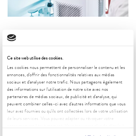
Toutes les lignes de produits LAUDA présentent les caractéristiques
suivantes :
Ce site web utilise des cookies.
Longue durée de vie
Les cookies nous permettent de personnaliser le contenu et les
Excellente manipulation
annonces, d'offrir des fonctionnalités relatives aux médias
Ergonomie
sociaux et d'analyser notre trafic. Nous partageons également
Commande intuitive
des informations sur l'utilisation de notre site avec nos
Standards de sécurité et de qualité les plus élevés
partenaires de médias sociaux, de publicité et d'analyse, qui
peuvent combiner celles-ci avec d'autres informations que vous
leur avez fournies ou qu'ils ont collectées lors de votre utilisation
Des
bains-marie
aux puissants
thermostats de process
: vous
trouverez chez nous l'appareil de thermorégulation adapté à chaque
de leurs services. Vous pouvez adapter ou révoquer votre
application dans une plage de température de fonctionnement allant
consentement à tout moment. Vous trouverez plus de détails à
de -100 à 320 °C.
ce sujet dans notre
déclaration de protection des données
.