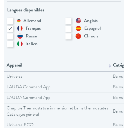
Langues disponibles
Allemand
Anglais
Français
Espagnol
Russe
Chinois
Italien
Appareil
Catégori
Universa
Bains t
LAUDA Command App
Bains t
LAUDA Command App
Bains t
Chapitre Thermostats a immersion et bains thermostates
Bains t
Catalogue général
Universa ECO
Bains t