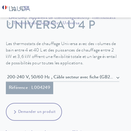
LAUDA
Appareils de thermorégulation
Thermostats
UNIVERSA U 4 P
Thermostats chauffants
Universa
Les thermostats de chauffage Universa avec des volumes de
bain entre 4 et 40 L et des puissances de chauffage entre 2
kW et 3,6 kW offrent une flexibilité totale et un large éventail
de possibilités pour toutes les applications.
200-240 V, 50/60 Hz , Câble secteur avec fiche (GB2099, 1593
Référence : L004249
Demander un produit