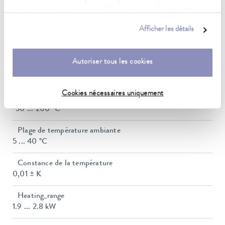
consentement à tout moment. Vous trouverez plus de détails à
Plage de température de fonctionnement
ce sujet dans notre
déclaration de protection des données
.
Afficher les détails
30 ... 200 °C
Plage de température de fonctionnement avec
Autoriser tous les cookies
refroidissement à l'eau
20 ... 200 °C
Cookies nécessaires uniquement
Plage de température de fonctionnement
-30 ... 200 °C
Plage de température ambiante
5 ... 40 °C
Constance de la température
0,01 ± K
Heating_range
1.9 ... 2.8 kW