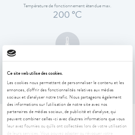
Température de fonctionnement étendue max.
200 °C
Constance de la température
0,01 ± K
Ce site web utilise des cookies.
Les cookies nous permettent de personnaliser le contenu et les
annonces, d'offrir des fonctionnalités relatives aux médias
sociaux et d'analyser notre trafic. Nous partageons également
des informations sur l'utilisation de notre site avec nos
partenaires de médias sociaux, de publicité et d'analyse, qui
Caractéristiques techniques
peuvent combiner celles-ci avec d'autres informations que vous
leur avez fournies ou qu'ils ont collectées lors de votre utilisation
(selon DIN 12876)
de leurs services. Vous pouvez adapter ou révoquer votre