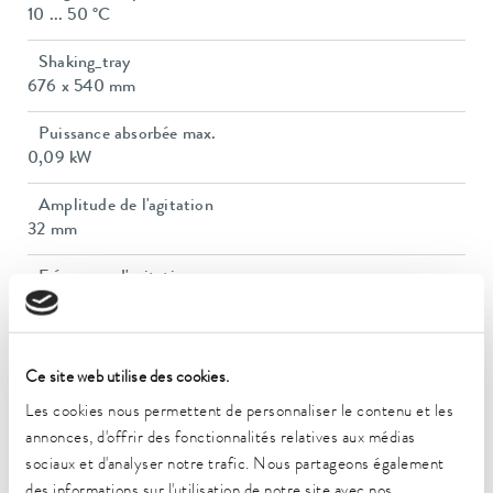
10 ... 50 °C
Shaking_tray
676 x 540 mm
Puissance absorbée max.
0,09 kW
Amplitude de l'agitation
32 mm
Fréquence d'agitation
20 ... 250 1/min
Capacité de charge max.
30 kg
Ce site web utilise des cookies.
Les cookies nous permettent de personnaliser le contenu et les
Dimensions (l x P x H)
annonces, d'offrir des fonctionnalités relatives aux médias
705 x 607 x 160 mm
sociaux et d'analyser notre trafic. Nous partageons également
des informations sur l'utilisation de notre site avec nos