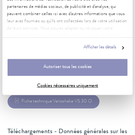
Poids
38 kg
partenaires de médias sociaux, de publicité et d'analyse, qui
peuvent combiner celles-ci avec d'autres informations que vous
Fiche d'alimentation
leur avez fournies ou qu'ils ont collectées lors de votre utilisation
Câble secteur avec fiche coudée (BS1363)
de leurs services. Vous pouvez adapter ou révoquer votre
consentement à tout moment. Vous trouverez plus de détails à
Alimentation secteur
ce sujet dans notre
déclaration de protection des données
.
230 V; 50 Hz
Afficher les détails
Autoriser tous les cookies
Fiche de données
Cookies nécessaires uniquement
Fiche technique Varioshake VS 30 O
Téléchargements - Données générales sur les