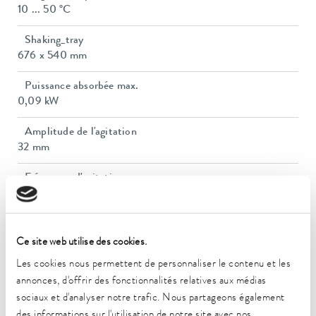
10 ... 50 °C
Shaking_tray
676 x 540 mm
Puissance absorbée max.
0,09 kW
Amplitude de l'agitation
32 mm
Fréquence d'agitation
20 ... 250 1/min
Capacité de charge max.
30 kg
Ce site web utilise des cookies.
Les cookies nous permettent de personnaliser le contenu et les
Dimensions (l x P x H)
annonces, d'offrir des fonctionnalités relatives aux médias
705 x 607 x 160 mm
sociaux et d'analyser notre trafic. Nous partageons également
des informations sur l'utilisation de notre site avec nos