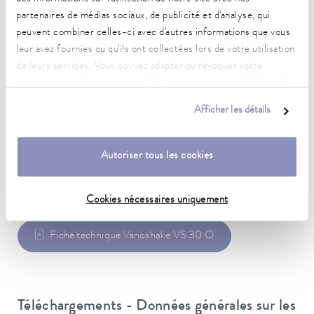
Poids
34 kg
partenaires de médias sociaux, de publicité et d'analyse, qui
peuvent combiner celles-ci avec d'autres informations que vous
Fiche d'alimentation
leur avez fournies ou qu'ils ont collectées lors de votre utilisation
Câble secteur avec fiche (SEV 1011, SEV 5934/2, T23)
de leurs services. Vous pouvez adapter ou révoquer votre
consentement à tout moment. Vous trouverez plus de détails à
Alimentation secteur
ce sujet dans notre
déclaration de protection des données
.
230 V; 50 Hz
Afficher les détails
Autoriser tous les cookies
Fiche de données
Cookies nécessaires uniquement
Fiche technique Varioshake VS 30 O
Téléchargements - Données générales sur les