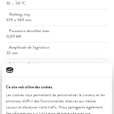
10 ... 50 °C
Shaking_tray
676 x 540 mm
Puissance absorbée max.
0,09 kW
Amplitude de l'agitation
32 mm
Fréquence d'agitation
20 ... 250 1/min
Capacité de charge max.
30 kg
Ce site web utilise des cookies.
Les cookies nous permettent de personnaliser le contenu et les
Dimensions (l x P x H)
annonces, d'offrir des fonctionnalités relatives aux médias
705 x 607 x 160 mm
sociaux et d'analyser notre trafic. Nous partageons également
des informations sur l'utilisation de notre site avec nos