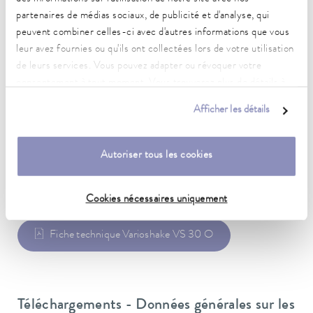
Poids
38 kg
partenaires de médias sociaux, de publicité et d'analyse, qui
peuvent combiner celles-ci avec d'autres informations que vous
Fiche d'alimentation
leur avez fournies ou qu'ils ont collectées lors de votre utilisation
Câble secteur avec fiche (NEMA 5-15P)
de leurs services. Vous pouvez adapter ou révoquer votre
consentement à tout moment. Vous trouverez plus de détails à
Alimentation secteur
ce sujet dans notre
déclaration de protection des données
.
115 V; 60 Hz
Afficher les détails
Autoriser tous les cookies
Fiche de données
Cookies nécessaires uniquement
Fiche technique Varioshake VS 30 O
Téléchargements - Données générales sur les