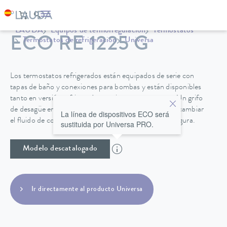
LAUDA
Equipos de termorregulación
Termostatos
ECO RE 1225 G
Termostatos de refrigeración
Universa
Los termostatos refrigerados están equipados de serie con
tapas de baño y conexiones para bombas y están disponibles
tanto en versión refrigerada por aire como por agua. Un grifo
de desagüe en la parte posterior de la unidad permite cambiar
La línea de dispositivos ECO será
el fluido de control de temperatura de forma fácil y segura.
sustituida por Universa PRO.
Modelo descatalogado
Ir directamente al producto Universa