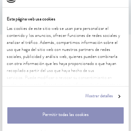
0.02 ± K
Esta página web usa cookies
Las cookies de este sitio web se usan para personalizar el
contenido y los anuncios, ofrecer funciones de redes sociales y
analizar el tráfico. Además, compartimos información sobre el
Características técnicas (según
uso que haga del sitio web con nuestros partners de redes
sociales, publicidad y análisis web, quienes pueden combinarla
DIN 12876)
con otra información que les haya proporcionado o que hayan
recopilado a partir del uso que haya hecho de sus
Rango de temperatura de trabajo
servicios. Puede modificar o revocar su consentimiento en
-25 ... 200 °C
cualquier momento. Encontrará más información al respecto en
nuestra
política de privacidad
.
Mostrar detalles
Temperatura ambiente
5 ... 40 °C
Permitir todas las cookies
Estabilidad de temperatura
0.02 ± K