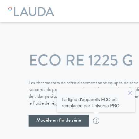
LAUDA
Appareils de thermorégulation
Thermostats
Cry
ECO RE 1225 G
Les thermostats de refroidissement sont équipés de série
raccords de pompe et sont disponibles en version refroidi
de vidange situé à l'arrière de l'appareil permet de change
La ligne d'appareils ECO est
le fluide de régulation de température.
remplacée par Universa PRO.
Modèle en fin de série