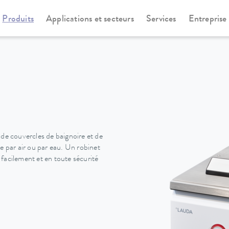
Produits
Applications et secteurs
Services
Entreprise
othermostats
Universa
 de couvercles de baignoire et de
e par air ou par eau. Un robinet
r facilement et en toute sécurité