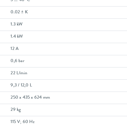
5 ... 40 °C
0.02 ± K
1.3 kW
1.4 kW
12 A
0,6 bar
22 L/min
9,3 / 12,0 L
250 x 435 x 624 mm
29 kg
115 V; 60 Hz